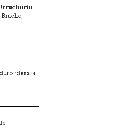
Urruchurtu
,
 Bracho,
duro “desata
de