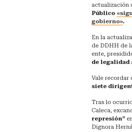
actualización 
Público
«sig
gobierno»
.
En la actualiz
de DDHH de la 
ente, presidid
de legalidad 
Vale recordar 
siete dirigen
Tras lo ocurri
Caleca, excand
represión”
en
Dignora Herná