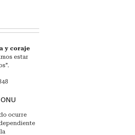
a y coraje
amos estar
os”.
848
a ONU
do ocurre
ndependiente
la