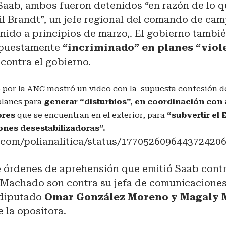
Saab, ambos fueron detenidos “en razón de lo q
l Brandt”, un jefe regional del comando de ca
ido a principios de marzo,. El gobierno tambi
upuestamente
“incriminado” en planes “viol
contra el gobierno.
o por la ANC mostró un video con la supuesta confesión de
planes para
generar “disturbios”, en coordinación con
ores
que se encuentran en el exterior, para
“subvertir el 
nes desestabilizadoras”.
er.com/polianalitica/status/177052609644372420
te órdenes de aprehensión que emitió Saab con
 Machado son contra su jefa de comunicacione
exdiputado
Omar González Moreno y Magaly 
 la opositora.