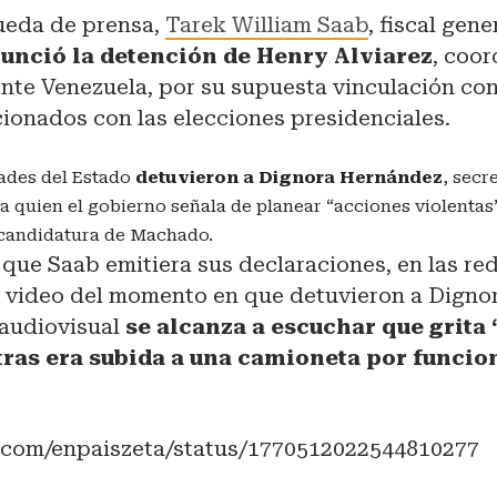
ueda de prensa,
Tarek William Saab
, fiscal gen
unció la detención de Henry Alviarez
, coo
ente Venezuela, por su supuesta vinculación co
cionados con las elecciones presidenciales.
ades del Estado
detuvieron a Dignora Hernández
, secr
a quien el gobierno señala de planear “acciones violentas”
 candidatura de Machado.
que Saab emitiera sus declaraciones, en las re
n video del momento en que detuvieron a Digno
 audiovisual
se alcanza a escuchar que grita 
tras era subida a una camioneta por funcion
er.com/enpaiszeta/status/1770512022544810277