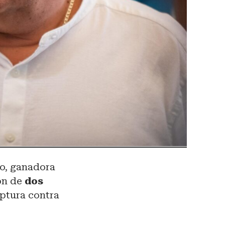
do, ganadora
ión de
dos
aptura contra