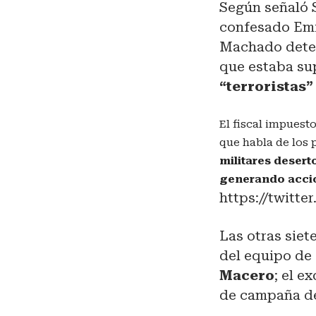
Según señaló 
confesado Emi
Machado deten
que estaba s
“terroristas”
El fiscal impuest
que habla de los 
militares desert
generando accio
https://twitt
Las otras sie
del equipo de
Macero
; el 
de campaña de