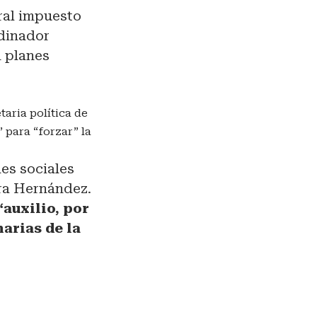
eral impuesto
rdinador
n planes
etaria política de
 para “forzar” la
des sociales
ra Hernández.
“auxilio, por
arias de la