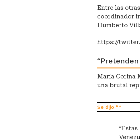
Entre las otr
coordinador i
Humberto Vill
https://twitt
“Pretende
María Corina 
una brutal re
“Estas
Venez