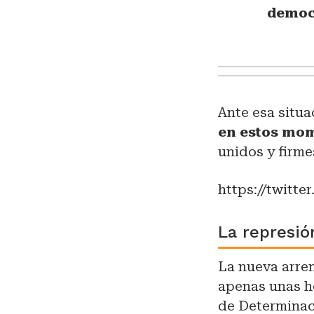
democ
Ante esa situa
en estos mom
unidos y firme
https://twitt
La represió
La nueva arre
apenas unas h
de Determinaci