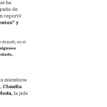
ue ha
mpaña de
én reportó
entos” y
 Brandt, en el
 algunos
Estado,
6
tra miembros
s,
Claudia
Meda,
la jefa