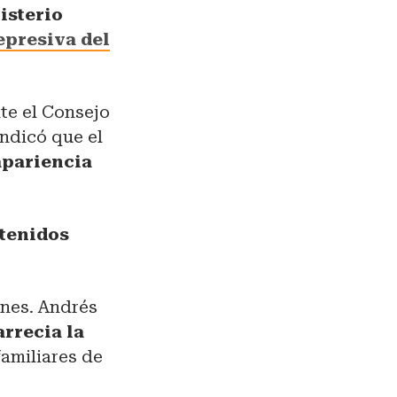
isterio
epresiva del
nte el Consejo
ndicó que el
apariencia
etenidos
ones. Andrés
rrecia la
familiares de