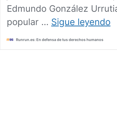
Edmundo González Urrutia
Man
popular …
Sigue leyendo
de
Pan
Una
Runrun.es: En defensa de tus derechos humanos
ruta
hac
la
tran
y
sus
imp
polí