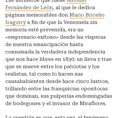
Ese antihéroe que fuese
Antonio
Fernández de León
, al que le dedica
páginas memorables don
Mario Briceño
Iragorry
a fin de que la Venezuela sin
memoria esté prevenida, era un
«empresario exitoso» desde las vísperas
de nuestra emancipación hasta
consumada la verdadera independencia
que nos hace libres en 1830; un lleva y trae
que se mueve entre los patriotas y los
realistas, tal como lo hacen sus
causahabientes desde hace cinco lustros,
trillando entre las franquicias opositoras
que dominan, sus pulperías endomingadas
de bodegones y el invasor de Miraflores.
La cuestión es que, esta vez, el fenómeno