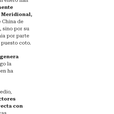
n enero han
nente
 Meridional,
e China de
, sino por su
ia por parte
 puesto coto.
 genera
go la
ien ha
Medio,
ctores
recta con
ras