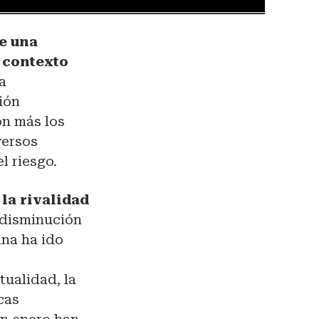
de una
 contexto
a
ión
on más los
versos
l riesgo.
la rivalidad
 disminución
ina ha ido
tualidad, la
icas