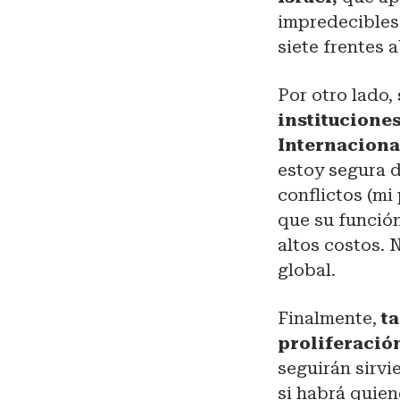
impredecibles.
siete frentes 
Por otro lado,
institucione
Internaciona
estoy segura d
conflictos (mi
que su funció
altos costos. 
global.
Finalmente,
t
proliferació
seguirán sirvi
si habrá quien