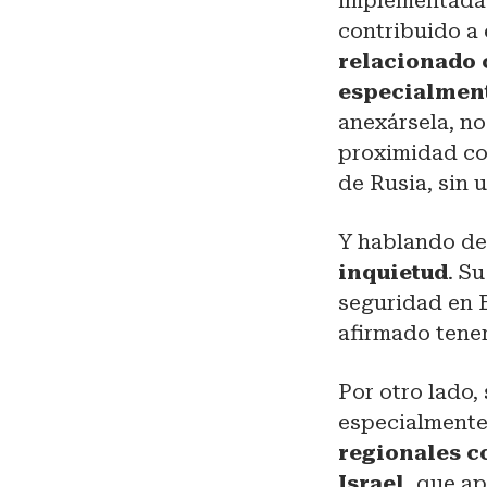
implementadas
contribuido a
relacionado 
especialment
anexársela, no
proximidad co
de Rusia, sin 
Y hablando de
inquietud
. S
seguridad en 
afirmado tener
Por otro lado,
especialmente
regionales c
Israel,
que ap