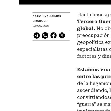
Hasta hace a
CAROLINA JAIMES
Tercera Guer
BRANGER
23/06/2025
global.
No obs
preocupación c
geopolítica ex
especialistas 
factores y di
Estamos vivi
entre las pri
de la hegemon
ascendiendo, h
convirtiéndose
“guerra” se ma