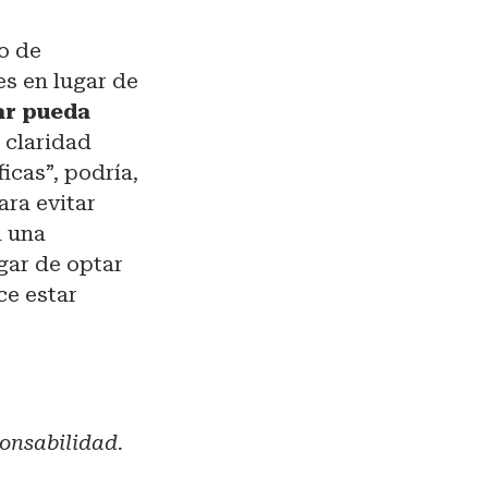
lo de
es en lugar de
ar pueda
 claridad
icas”, podría,
ara evitar
n una
gar de optar
ce estar
ponsabilidad.