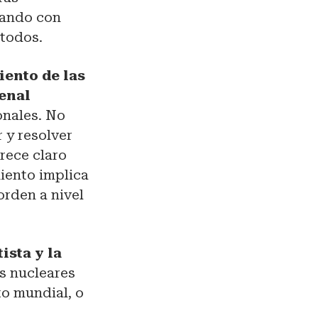
iando con
 todos.
iento de las
Penal
onales. No
 y resolver
arece claro
iento implica
orden a nivel
ista y la
as nucleares
to mundial, o