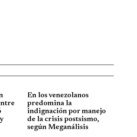
n
En los venezolanos
entre
predomina la
ó
indignación por manejo
 y
de la crisis postsismo,
según Meganálisis