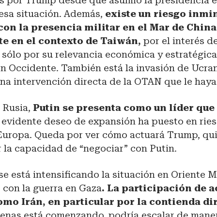
 por Trump desde que asumió la presidencia e
 esa situación. Además,
existe un riesgo inmi
con la presencia militar en el Mar de China
e en el contexto de Taiwán,
por el interés d
 sólo por su relevancia económica y estratégica
n Occidente. También está la invasión de Ucran
una intervención directa de la OTAN que le haya
 Rusia,
Putin se presenta como un líder que
u evidente deseo de expansión ha puesto en ries
Europa. Queda por ver cómo actuará Trump, qu
 la capacidad de “negociar” con Putin.
 se está intensificando la situación en Oriente 
 con la guerra en Gaza
. La participación de a
omo Irán, en particular por la contienda di
enas está comenzando, podría escalar de mane