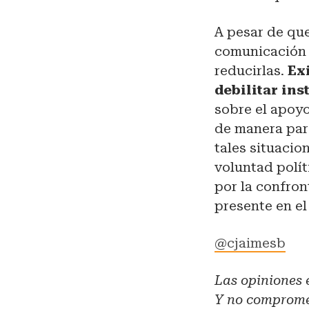
A pesar de que
comunicación 
reducirlas.
Ex
debilitar in
sobre el apoyo
de manera para
tales situacio
voluntad polít
por la confron
presente en el
@cjaimesb
Las opiniones e
Y no compromet