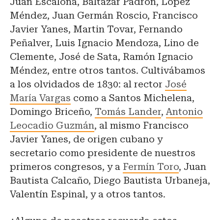
Juan Escalona, Baltazar Padrón, López
Méndez, Juan Germán Roscio, Francisco
Javier Yanes, Martin Tovar, Fernando
Peñalver, Luis Ignacio Mendoza, Lino de
Clemente, José de Sata, Ramón Ignacio
Méndez, entre otros tantos. Cultivábamos
a los olvidados de 1830: al rector
José
María Vargas
como a Santos Michelena,
Domingo Briceño,
Tomás La
n
der
,
Antonio
Leocadio Guzmán
, al mismo Francisco
Javier Yanes, de origen cubano y
secretario como presidente de nuestros
primeros congresos, y a
Fermín Toro
, Juan
Bautista Calcaño, Diego Bautista Urbaneja,
Valentín Espinal, y a otros tantos.