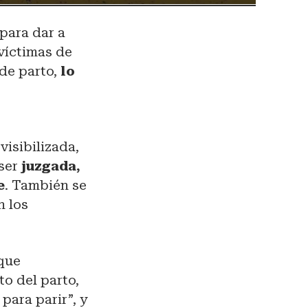
 para dar a
 víctimas de
 de parto,
lo
visibilizada,
 ser
juzgada,
e
. También se
n los
 que
o del parto,
para parir”, y