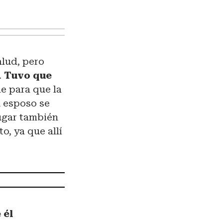
alud, pero
.
Tuvo que
e para que la
u esposo se
lugar también
o, ya que allí
 él