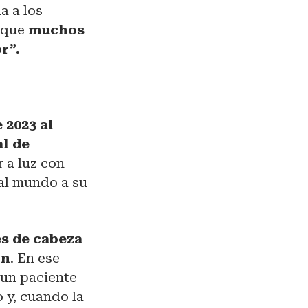
a a los
orque
muchos
or”.
 2023 al
l de
r a luz con
 al mundo a su
s de cabeza
ón
. En ese
 un paciente
 y, cuando la