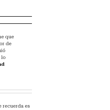
me que
lor de
uió
 lo
ad
ue recuerda es