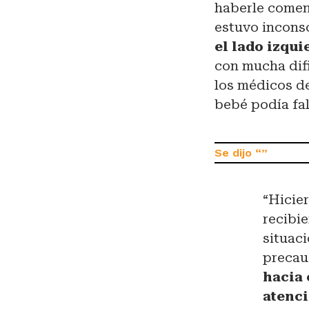
haberle comen
estuvo incons
el lado izqui
con mucha difi
los médicos d
bebé podía fal
“Hicie
recibie
situac
precau
hacia 
atenci