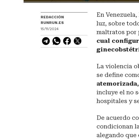
En Venezuela, 
REDACCIÓN
luz, sobre tod
RUNRUN.ES
15/11/2024
maltratos por 
cual configur
ginecobstétr
La violencia o
se define como
atemorizada,
incluye el no 
hospitales y s
De acuerdo c
condicionan la
alegando que e