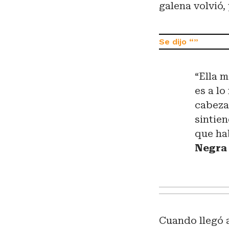
galena volvió,
“Ella 
es a lo
cabeza 
sintie
que hab
Negra 
Cuando llegó a