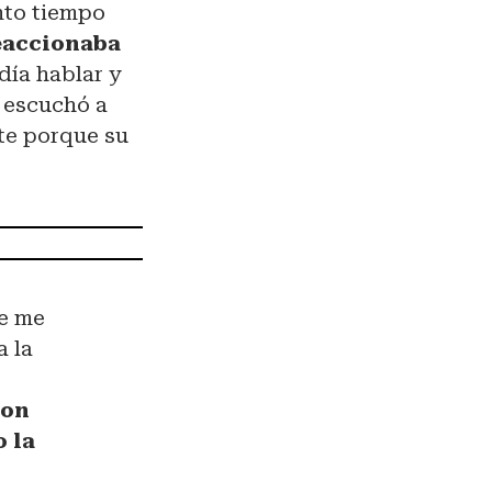
nto tiempo
eaccionaba
día hablar y
í escuchó a
te porque su
ue me
a la
ron
o la