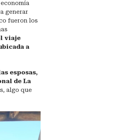
a economía
 a generar
ico fueron los
nas
l viaje
 ubicada a
las esposas,
onal de La
s, algo que