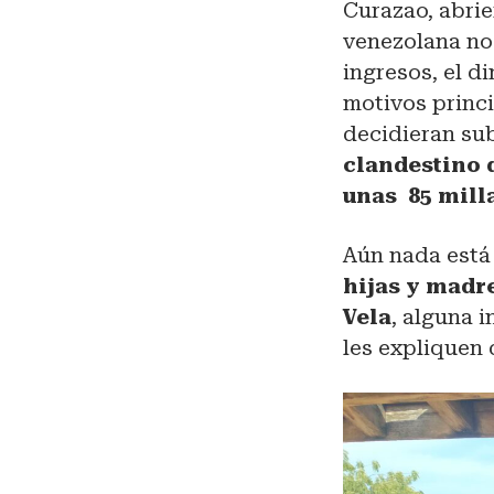
Curazao, abrie
venezolana no
ingresos, el d
motivos princi
decidieran su
clandestino d
unas 85 mill
Aún nada está
hijas y madr
Vela
, alguna 
les expliquen 