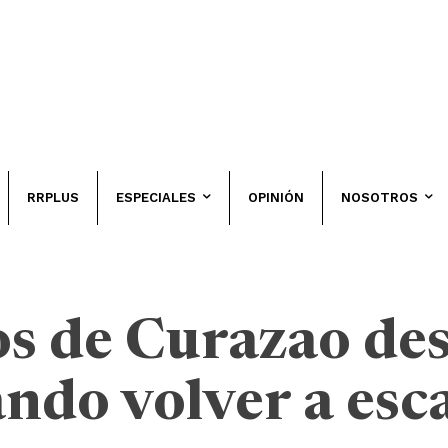
RRPLUS
ESPECIALES
OPINIÓN
NOSOTROS
os de Curazao de
ando volver a esc