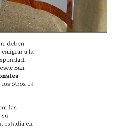
ón, deben
 emigrar a la
osperidad.
desde San
onales
e los otros 14
por las
r su
u estadía en