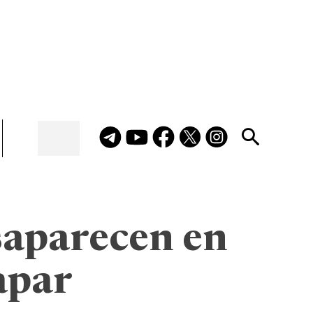
saparecen en
apar