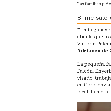
Las familias pid
Si me sale 
“Tenía ganas d
abuela que lo 
Victoria Palen
Adrianza de 
La pequeña fam
Falcón. Enyerb
visado, traba
en Coro, envia
local; la meta