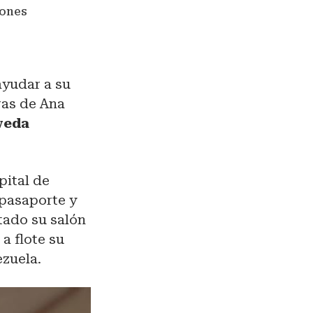
iones
ayudar a su
ras de Ana
veda
pital de
 pasaporte y
tado su salón
a flote su
ezuela.