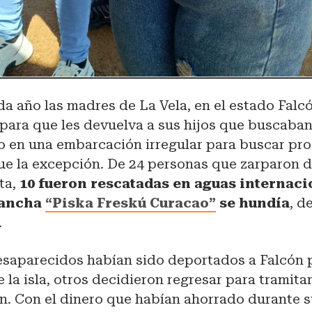
a año las madres de La Vela, en el estado Falc
r para que les devuelva a sus hijos que buscaban
ao en una embarcación irregular para buscar pr
fue la excepción. De 24 personas que zarparon 
ta,
10 fueron rescatadas en aguas internaci
lancha
“Piska Freskú Curacao”
se hundía
, d
.
esaparecidos habían sido deportados a Falcón 
 la isla, otros decidieron regresar para tramita
. Con el dinero que habían ahorrado durante s