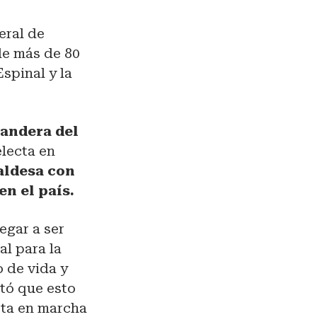
eral de
de más de 80
spinal y la
bandera del
lecta en
aldesa con
n el país.
egar a ser
al para la
o de vida y
tó que esto
sta en marcha