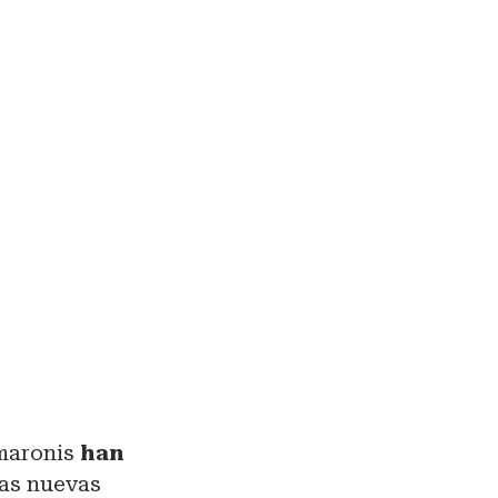
amaronis
han
las nuevas