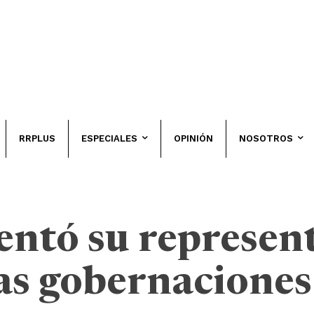
RRPLUS
ESPECIALES
OPINIÓN
NOSOTROS
ntó su represen
as gobernaciones