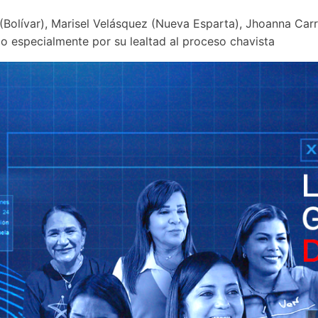
Bolívar), Marisel Velásquez (Nueva Esparta), Jhoanna Carr
 especialmente por su lealtad al proceso chavista