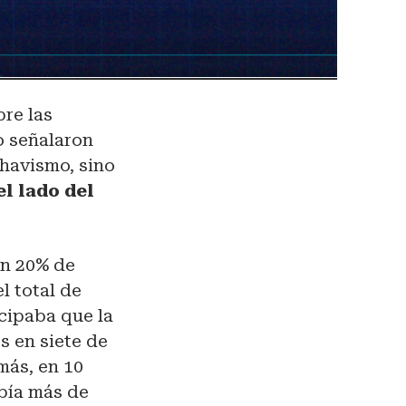
bre las
o señalaron
havismo, sino
l lado del
un 20% de
l total de
cipaba que la
s en siete de
más, en 10
bía más de