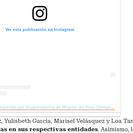
Ver esta publicación en Instagram
Una publicación compartida por Vicepresidencia de Mujeres del Psuv (@mujerpsuvoficial)
, Yulisbeth García, Marisel Velásquez y Loa T
sas en sus respectivas entidades
. Asimismo, 