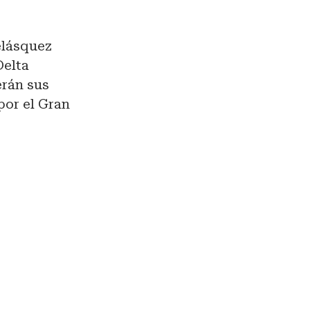
elásquez
Delta
erán sus
por el Gran