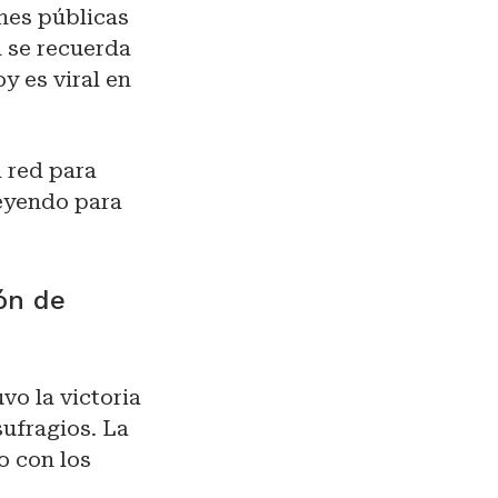
nes públicas
a se recuerda
y es viral en
a red para
eyendo para
ón de
vo la victoria
sufragios. La
o con los