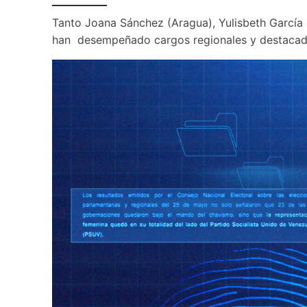
Tanto Joana Sánchez (Aragua), Yulisbeth García (
han  desempeñado cargos regionales y destacado