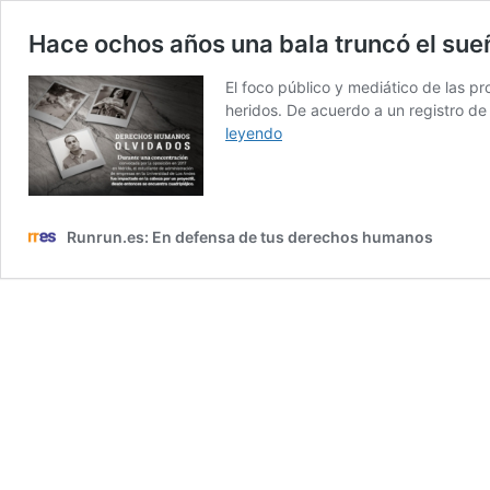
Hace ochos años una bala truncó el sue
El foco público y mediático de las p
heridos. De acuerdo a un registro d
Hace
leyendo
ochos
años
una
bala
Runrun.es: En defensa de tus derechos humanos
truncó
el
sueño
de
Daniel
Infante