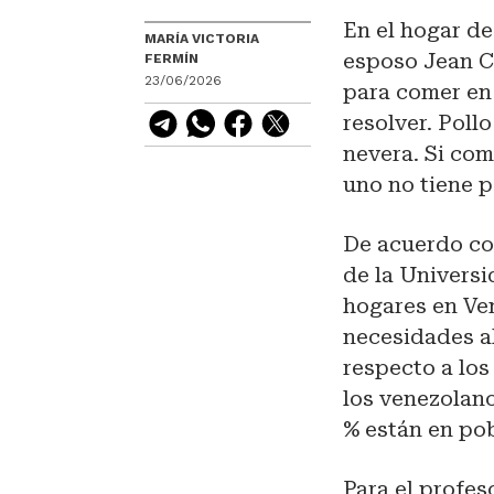
En el hogar de
MARÍA VICTORIA
esposo Jean Ca
FERMÍN
23/06/2026
para comer en
resolver. Poll
nevera. Si com
uno no tiene p
De acuerdo co
de la Universi
hogares en Ven
necesidades al
respecto a los
los venezolano
% están en po
Para el profes