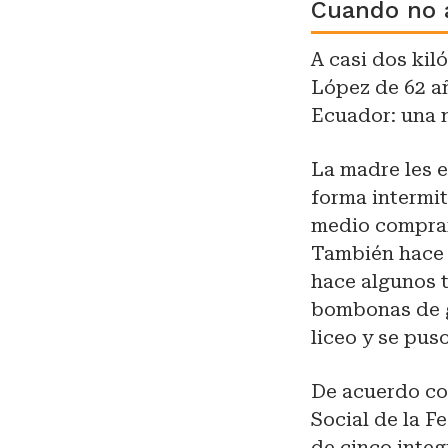
Cuando no a
A casi dos kil
López de 62 añ
Ecuador: una n
La madre les 
forma intermit
medio comprar
También hace
hace algunos t
bombonas de ga
liceo y se pus
De acuerdo co
Social de la F
de cinco inte