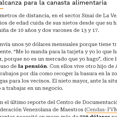
lcanza para la canasta alimentaria
ómetros de distancia, en el sector Sinaí de La Ve
os de edad cuida de sus nietos desde que su hi
iña de 10 años y dos varones de 13 y 17.
envía unos 50 dólares mensuales porque tiene t
ente. “Me lo manda para la tarjeta y yo lo que h
, porque no es un mercado que yo hago”, dice l
 uso de
la pensión
. Con ellos vive otro hijo de
rabajos por día como recoger la basura en la z
s para los vecinos. El nieto mayor, ante la situ
o a trabajar en un negocio.
n el último reporte del Centro de Documentació
ederación Venezolana de Maestros (
Cendas-FV
grantes necesitó en mayo más de
770 dólares
pa