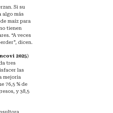
rzan. Si su
a algo más
 de maíz para
 no tienen
ares. “A veces
erder”, dicen.
ncovi 2025
)
da tres
isfacer las
a mejoría
ue 76,5 % de
resos, y 38,5
onsultora