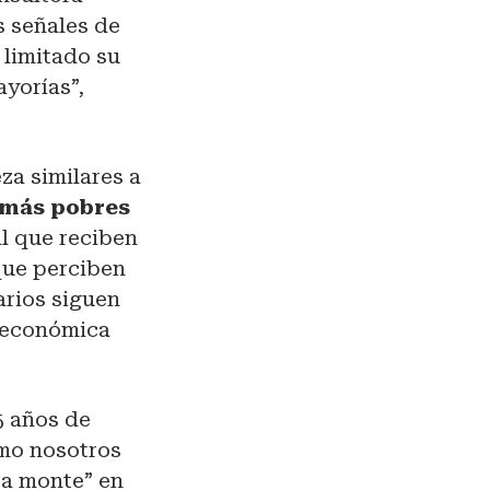
 señales de
 limitado su
yorías”,
eza similares a
 más pobres
al que reciben
 que perciben
arios siguen
d económica
5 años de
omo nosotros
ica monte” en