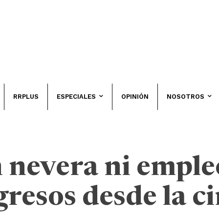
RRPLUS
ESPECIALES
OPINIÓN
NOSOTROS
 nevera ni empleo:
gresos desde la c