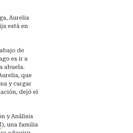
ga, Aurelia
ja está en
rabajo de
ago es ir a
a abuela.
 Aurelia, que
ona y cargar
ación, dejó el
n y Análisis
M
), una familia
ra adquirir