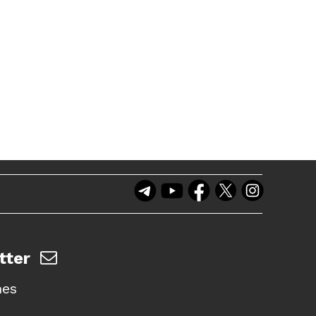
tter
nes