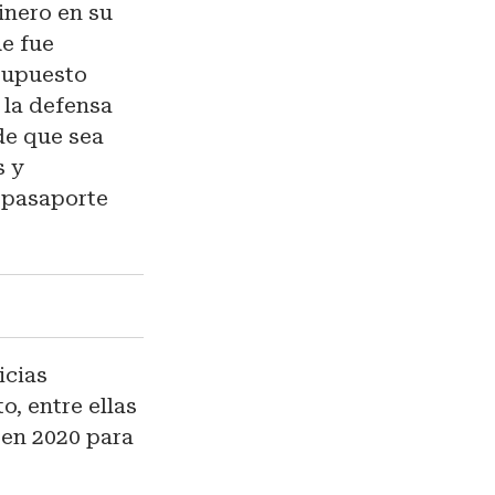
inero en su
ue fue
supuesto
 la defensa
de que sea
s y
 pasaporte
icias
o, entre ellas
 en 2020 para