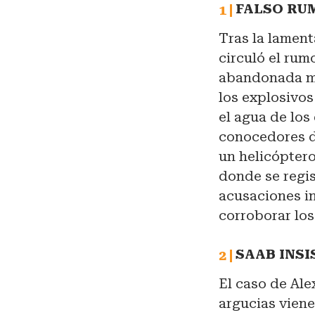
FALSO RU
Tras la lament
circuló el rum
abandonada mi
los explosivos
el agua de los
conocedores d
un helicópter
donde se regis
acusaciones in
corroborar los
SAAB INSI
El caso de Ale
argucias viene