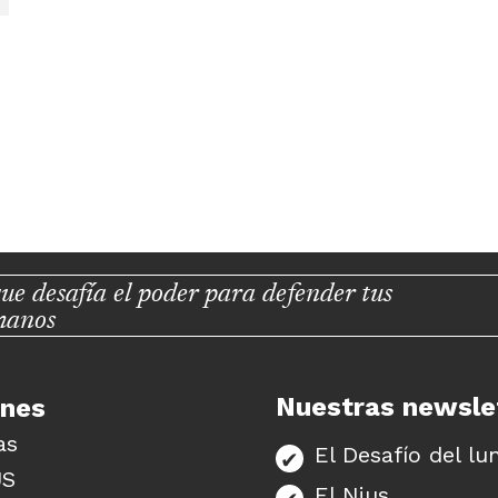
ue desafía el poder para defender tus
manos
Nuestras newsle
unes
as
El Desafío del lu
US
El Nius