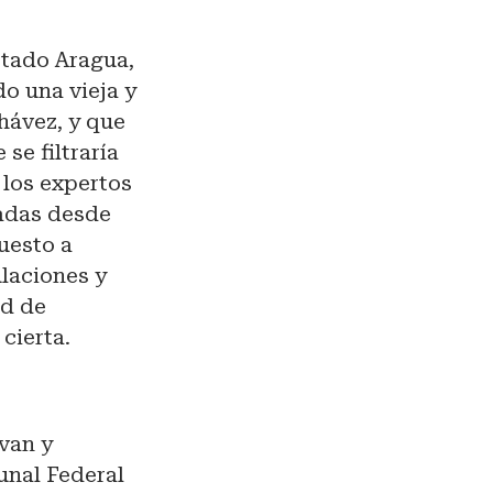
stado Aragua,
do una vieja y
hávez, y que
se filtraría
los expertos
madas desde
uesto a
ulaciones y
ad de
cierta.
van y
unal Federal