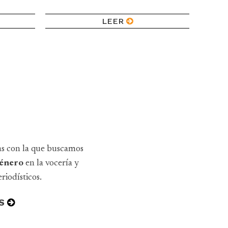
LEER
as con la que buscamos
 género
en la vocería y
riodísticos.
S