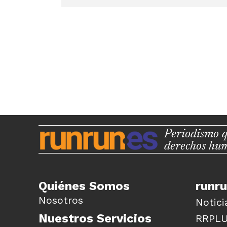
Periodismo q
derechos hu
Quiénes Somos
runr
Nosotros
Notici
Nuestros Servicios
RRPL