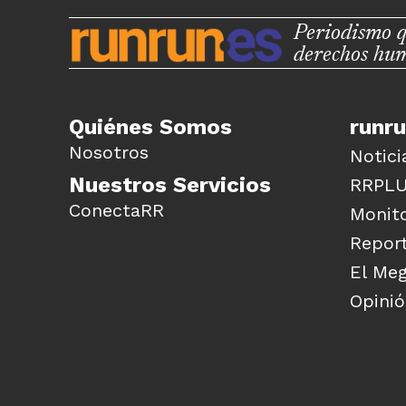
Periodismo q
derechos hu
Quiénes Somos
runr
Nosotros
Notici
Nuestros Servicios
RRPL
ConectaRR
Monito
Report
El Me
Opini