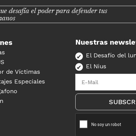
ue desafía el poder para defender tus
manos
Nuestras newsle
unes
as
El Desafío del lu
US
El Nius
r de Víctimas
ajes Especiales
gafono
ón