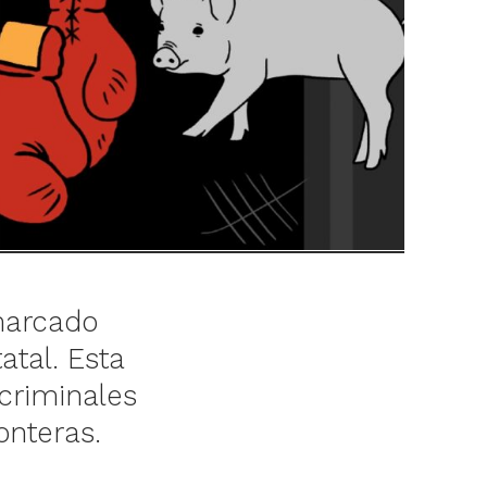
marcado
atal. Esta
 criminales
onteras.