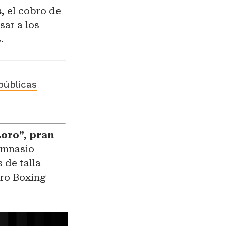
,
el cobro de
sar a los
.
públicas
Loro”, pran
imnasio
 de talla
ro Boxing