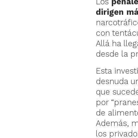
Los
penale
dirigen má
narcotráfic
con tentácu
Allá ha lle
desde la p
Esta inves
desnuda un
que sucede
por “pranes
de aliment
Además, mu
los privado