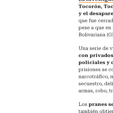
Tocorón, Tocu
y el desapar
que fue cerra
pese a que en 
Bolivariana (G
Una serie de v
con privados 
policiales y
prisiones se 
narcotráfico, 
secuestro, deli
armas, robo, t
Los
pranes s
también obtie