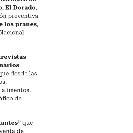
o, El Dorado,
ón preventiva
e los pranes
,
 Nacional
trevistas
onarios
que desde las
os:
 alimentos,
ráfico de
iantes”
que
 venta de