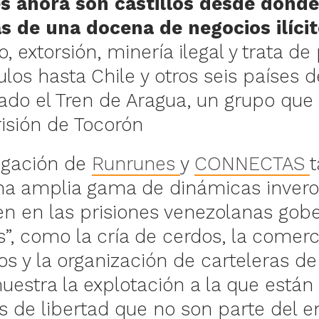
s ahora son castillos desde donde
s de una docena de negocios ilíci
o, extorsión, minería ilegal y trata de
los hasta Chile y otros seis países de
gado el Tren de Aragua, un grupo que
risión de Tocorón
tigación de
Runrunes
y
CONNECTAS
a amplia gama de dinámicas invero
n en las prisiones venezolanas gob
”, como la cría de cerdos, la comerc
os y la organización de carteleras d
estra la explotación a la que están
s de libertad que no son parte del e