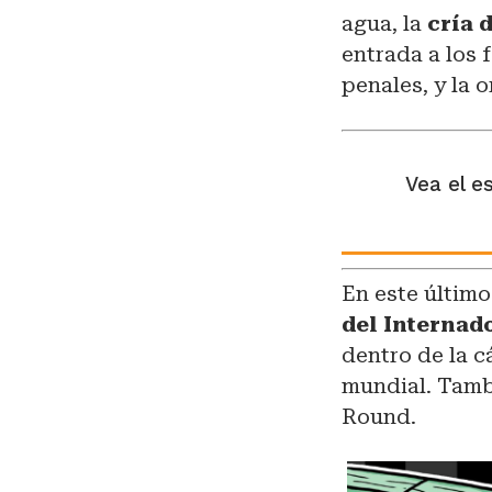
agua, la
cría 
entrada a los 
penales, y la 
Vea el e
En este últim
del Internado
dentro de la c
mundial. Tamb
Round.