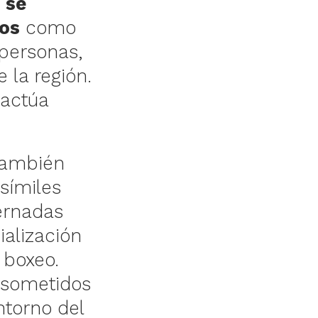
 se
tos
como
 personas,
 la región.
 actúa
también
símiles
ernadas
ialización
e boxeo.
 sometidos
ntorno del