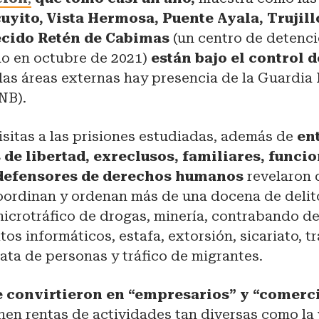
yito, Vista Hermosa, Puente Ayala, Trujill
ecido Retén de Cabimas
(un centro de detenci
do en octubre de 2021)
están bajo el control d
las áreas externas hay presencia de la Guardia
NB).
isitas a las prisiones estudiadas, además de
en
de libertad, exreclusos, familiares, funci
 defensores de derechos humanos
revelaron 
coordinan y ordenan más de una docena de delit
microtráfico de drogas, minería, contrabando de
tos informáticos, estafa, extorsión, sicariato, t
rata de personas y tráfico de migrantes.
e convirtieron en “empresarios” y “comerc
nen rentas de actividades tan diversas como la