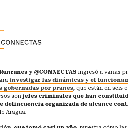
y CONNECTAS
Runrunes y @CONNECTAS
ingresó a varias p
ara
investigar las dinámicas y el funciona
es gobernadas por pranes
,
que están en seis e
esos son
jefes criminales que han constitui
de delincuencia organizada de alcance cont
de Aragua.
ción
,
que tomó casi un año,
muestra cómo las