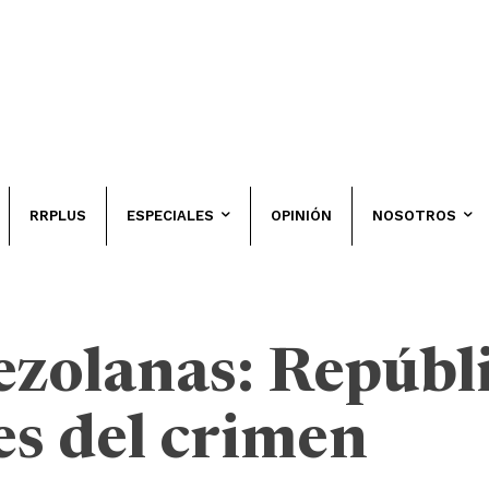
RRPLUS
ESPECIALES
OPINIÓN
NOSOTROS
ezolanas: Repúbl
s del crimen