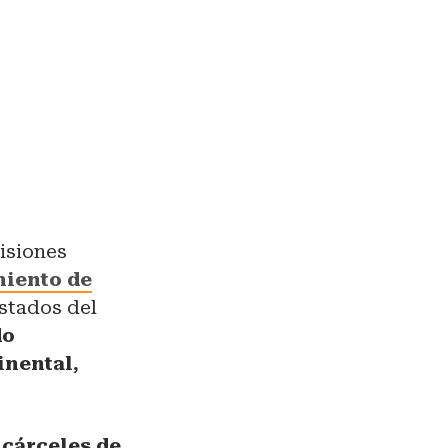
risiones
miento de
stados del
do
inental,
cárceles de