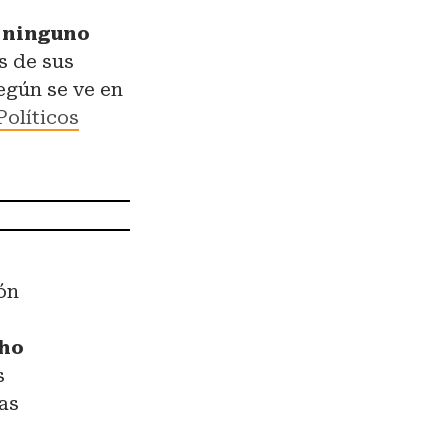
, ninguno
es de sus
egún se ve en
Políticos
ón
cho
s
las