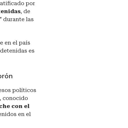
ratificado por
tenidas
, de
” durante las
 en el país
 detenidas es
orón
esos políticos
a, conocido
che con el
nidos en el