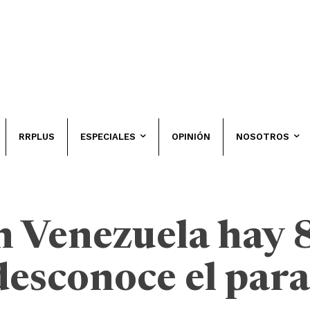
RRPLUS
ESPECIALES
OPINIÓN
NOSOTROS
n Venezuela hay 
 desconoce el par