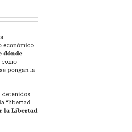
as
to económico
e dónde
 como
 se pongan la
os detenidos
la “libertad
 la Libertad