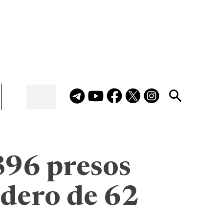
896 presos
adero de 62