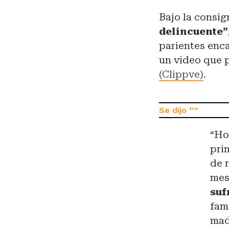
Bajo la consi
delincuente”
parientes enca
un video que 
(Clippve)
.
“Ho
pri
de 
mes
suf
fam
mad