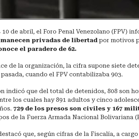
 10 de abril, el Foro Penal Venezolano (FPV) i
manecen privadas de libertad
por motivos p
onoce el paradero de 62.
ce de la organización, la cifra supone siete d
 pasada, cuando el FPV contabilizaba 903.
n indicó que del total de detenidos, 808 son h
ntre los cuales hay 891 adultos y cinco adolesc
años.
729 de los presos son civiles y 167 mili
pos de la Fuerza Armada Nacional Bolivariana 
destacó que, según cifras de la Fiscalía, a carg