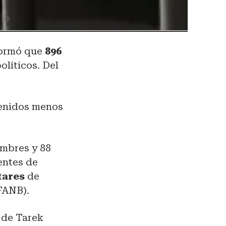
nformó que
896
olíticos. Del
etenidos menos
ombres y 88
entes de
tares
de
(FANB).
o de Tarek