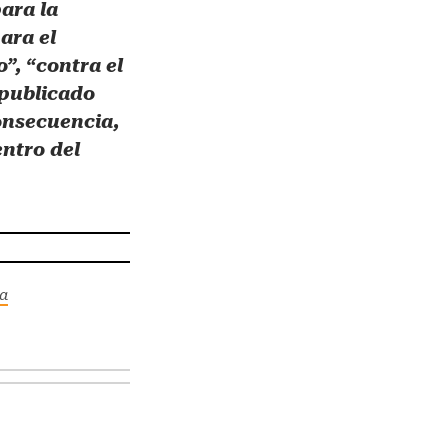
para la
ara el
o”, “contra el
 publicado
onsecuencia,
ntro del
 a