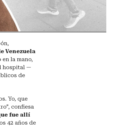
eón,
de Venezuela
o en la mano,
l hospital —
úblicos de
os. Yo, que
ro”, confiesa
e fue allí
los 42 años de