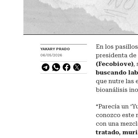
En los pasillo
YAKARY PRADO
presidenta de
06/05/2026
(Fecobiove)
,
buscando lab
que nutre las 
bioanálisis i
“Parecía un ‘Y
conozco este 
con una mezcla
tratado, mur