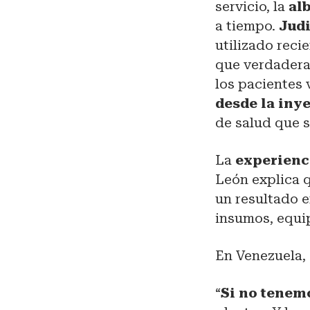
servicio, la
al
a tiempo.
Judi
utilizado reci
que verdadera
los pacientes 
desde la iny
de salud que s
La
experienci
León explica q
un resultado e
insumos, equip
En Venezuela,
“
Si no tenem