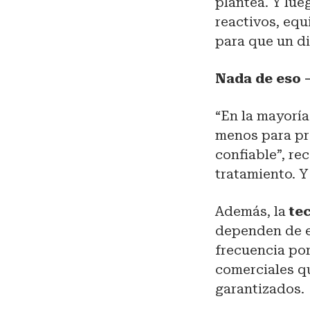
plantea. Y lue
reactivos, equ
para que un di
Nada de eso 
“En la mayorí
menos para pr
confiable”, re
tratamiento. Y
Además, la
te
dependen de e
frecuencia po
comerciales qu
garantizados.