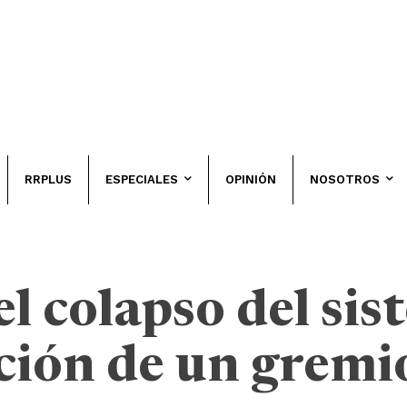
RRPLUS
ESPECIALES
OPINIÓN
NOSOTROS
l colapso del sis
cción de un gremi