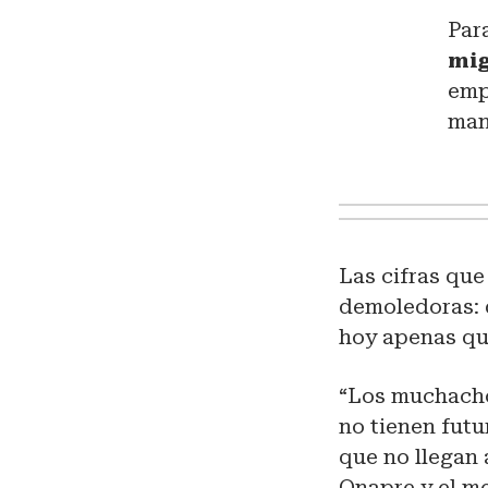
Par
mig
emp
man
Las cifras que
demoledoras: 
hoy apenas q
“Los muchachos
no tienen futu
que no llegan 
Onapre y el m