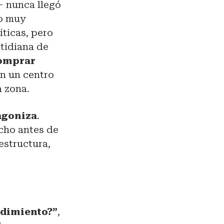
— nunca llegó
o muy
íticas, pero
tidiana de
omprar
n un centro
a zona.
agoniza
.
ucho antes de
estructura,
edimiento?”
,