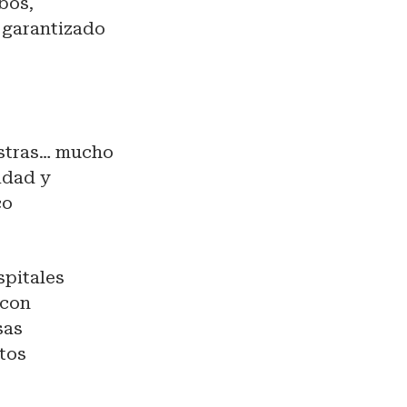
bos,
 garantizado
estras… mucho
idad y
co
spitales
 con
sas
stos