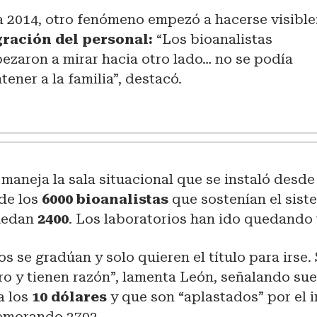
a 2014, otro fenómeno empezó a hacerse visible
ración del personal:
“Los bioanalistas
ezaron a mirar hacia otro lado… no se podía
tener a la familia”, destacó.
 maneja la sala situacional que se instaló desd
de los
6000 bioanalistas
que sostenían el sist
uedan
2400
. Los laboratorios han ido quedando 
 se gradúan y solo quieren el título para irse.
ro y tienen razón”, lamenta León, señalando su
a los
10 dólares
y que son “aplastados” por el i
emorando 2792.