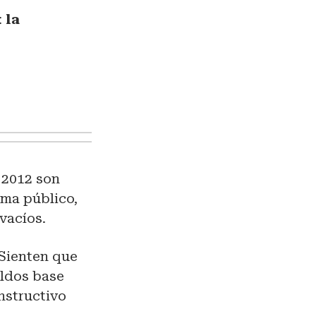
:
la
e 2012 son
ema público,
vacíos.
 Sienten que
eldos base
nstructivo