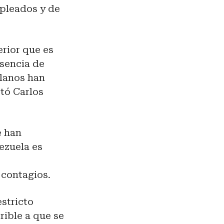
pleados y de
erior que es
usencia de
olanos han
stó Carlos
 han
ezuela es
 contagios.
estricto
rible a que se