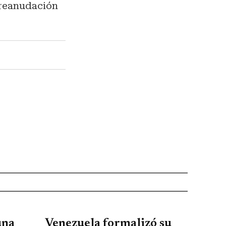
 reanudación
una
Venezuela formalizó su