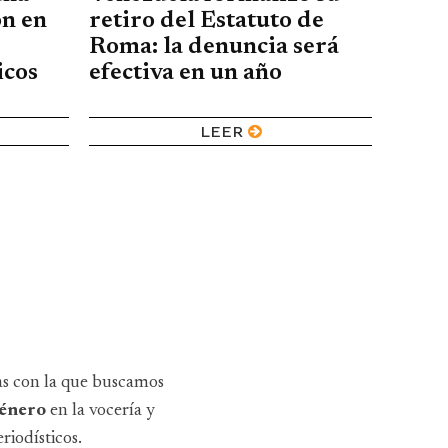
ón en
retiro del Estatuto de
Roma: la denuncia será
icos
efectiva en un año
LEER
as con la que buscamos
 género
en la vocería y
riodísticos.