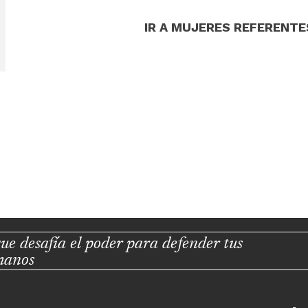
IR A MUJERES REFERENTE
ue desafía el poder para defender tus
manos