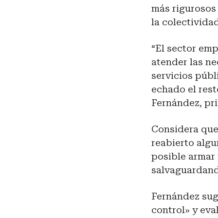
más rigurosos
la colectivida
“El sector emp
atender las ne
servicios públ
echado el rest
Fernández, pr
Considera que
reabierto algu
posible armar 
salvaguardand
Fernández sugi
control» y eva