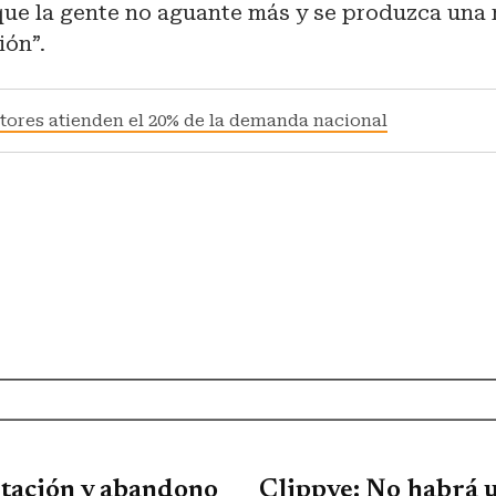
 que la gente no aguante más y se produzca una
ión”.
tores atienden el 20% de la demanda nacional
tación y abandono
Clippve: No habrá 