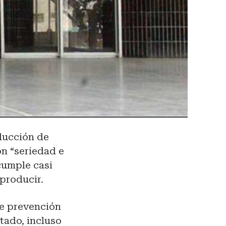
ducción de
on “seriedad e
cumple casi
producir.
de prevención
tado, incluso