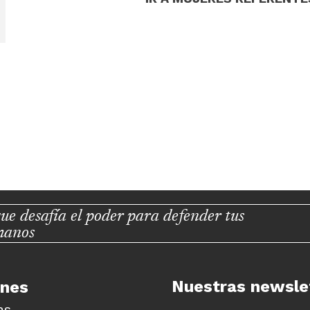
ue desafía el poder para defender tus
manos
Nuestras newsle
unes
as