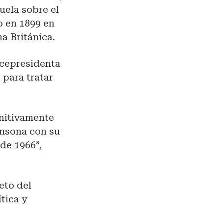
uela sobre el
o en 1899 en
na Británica.
icepresidenta
 para tratar
initivamente
ónsona con su
de 1966”,
eto del
tica y