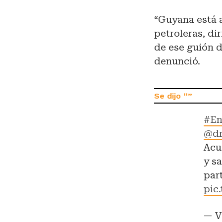
“Guyana está 
petroleras, d
de ese guión 
denunció.
#En
@dr
Acu
y s
par
pic
— V