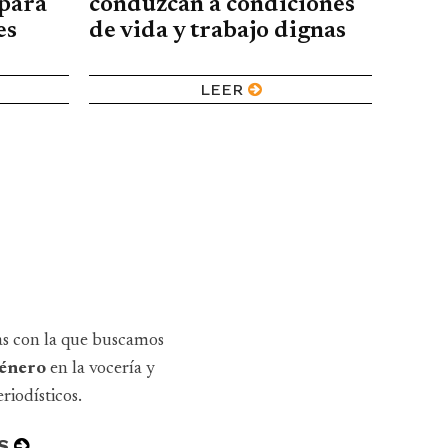
para
conduzcan a condiciones
es
de vida y trabajo dignas
LEER
as con la que buscamos
 género
en la vocería y
riodísticos.
S