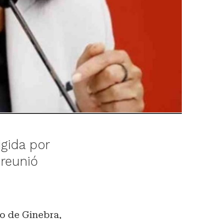
igida por
 reunió
do de Ginebra,