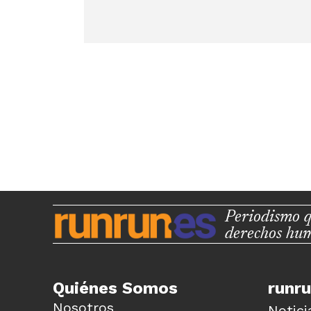
Periodismo q
derechos hu
Quiénes Somos
runr
Nosotros
Notici