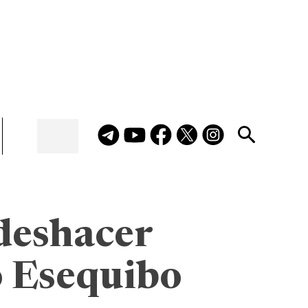
deshacer
o Esequibo