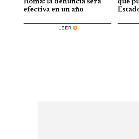
Roma: la denuncia será
que p
efectiva en un año
Estad
LEER