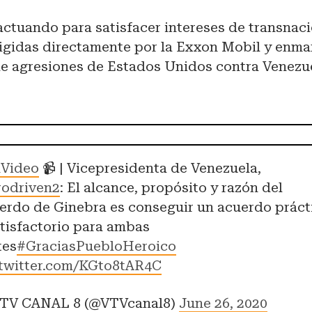
actuando para satisfacer intereses de transnac
irigidas directamente por la Exxon Mobil y enm
de agresiones de Estados Unidos contra Venezue
Video
📹 | Vicepresidenta de Venezuela,
odriven2
: El alcance, propósito y razón del
erdo de Ginebra es conseguir un acuerdo práct
atisfactorio para ambas
tes
#GraciasPuebloHeroico
.twitter.com/KGto8tAR4C
TV CANAL 8 (@VTVcanal8)
June 26, 2020