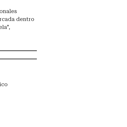
ionales
arcada dentro
la”,
ico