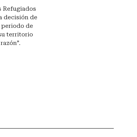
os Refugiados
a decisión de
 periodo de
u territorio
razón”.