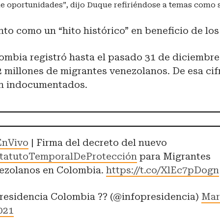
e oportunidades”, dijo Duque refiriéndose a temas como 
ento como un “hito histórico” en beneficio de lo
ombia registró hasta el pasado 31 de diciembre
2 millones de migrantes venezolanos. De esa cif
án indocumentados.
EnVivo
| Firma del decreto del nuevo
tatutoTemporalDeProtección
para Migrantes
ezolanos en Colombia.
https://t.co/XlEc7pDogn
residencia Colombia ?? (@infopresidencia)
Mar
2021