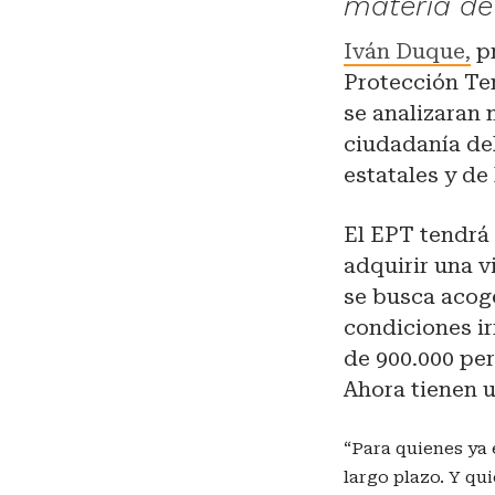
materia de
Iván Duque,
pr
Protección Te
se analizaran
ciudadanía del
estatales y de 
El EPT tendrá 
adquirir una v
se busca acog
condiciones i
de 900.000 per
Ahora tienen 
“Para quienes ya 
largo plazo. Y qu