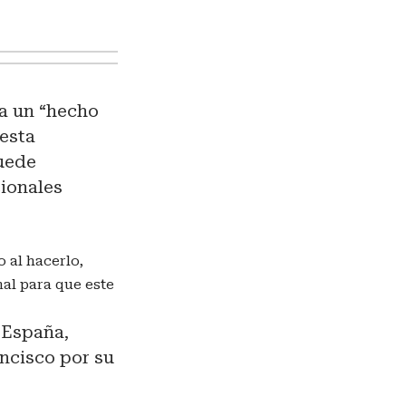
ta un “hecho
 esta
puede
cionales
 al hacerlo,
al para que este
a España,
ancisco por su