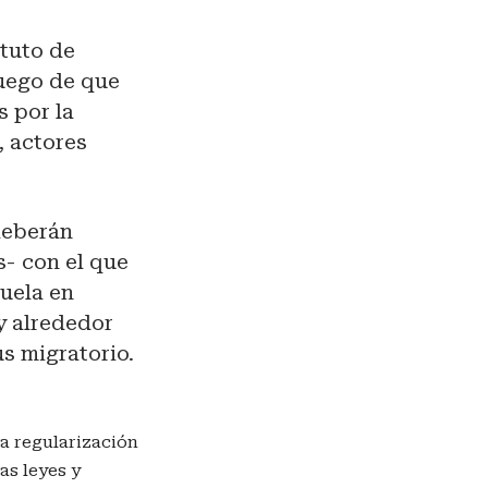
atuto de
luego de que
 por la
, actores
deberán
s- con el que
uela en
y alrededor
s migratorio.
na regularización
as leyes y