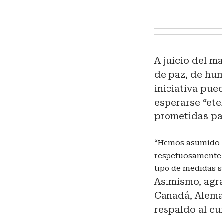
A juicio del m
de paz, de hum
iniciativa pu
esperarse “et
prometidas par
“Hemos asumido g
respetuosamente,
tipo de medidas s
Asimismo, agra
Canadá, Aleman
respaldo al cu