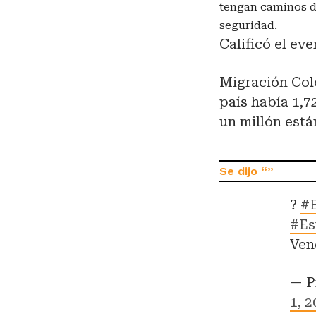
tengan caminos d
seguridad.
Calificó el ev
Migración Col
país había 1,7
un millón est
?
#
#Es
Ven
— P
1, 