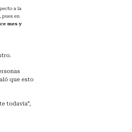
pecto a la
, pues en
ace mes y
stro.
personas
aló que esto
te todavía”,