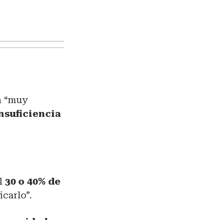
n “muy
nsuficiencia
el
30 o 40% de
icarlo”.