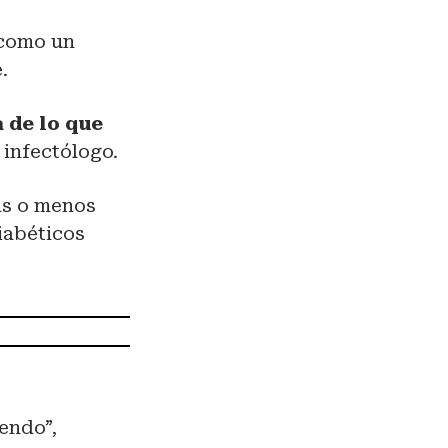
como un
.
 de lo que
 infectólogo.
ás o menos
iabéticos
endo”,