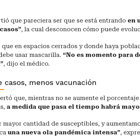
rtió que pareciera ser que se está entrando
en 
 casos”
, la cual desconocen cómo puede evoluc
ió que en espacios cerrados y donde haya pobla
debe usar mascarilla.
“No es momento para de
a”
, dijo el médico.
 casos, menos vacunación
lertó que, mientras no se aumente el porcentaje
as,
a medida que pasa el tiempo habrá mayor
r mayor cantidad de susceptibles, y aumentamos
zca
una nueva ola pandémica intensa”
, expr