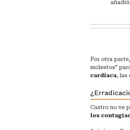
añadió
Por otra parte
molestos” par
cardíaca
, las
¿Erradicaci
Castro no ve 
los contagia