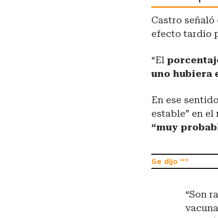
Castro señaló
efecto tardío 
“El
porcentaje
uno hubiera 
En ese sentido
estable” en e
“muy probabl
“Son r
vacuna