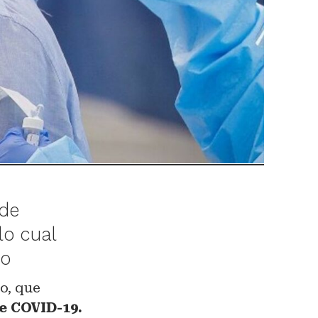
 de
lo cual
io
io, que
e COVID-19.