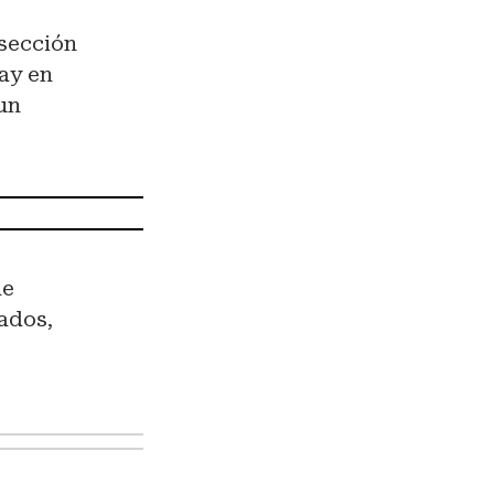
 sección
hay en
 un
de
ados,