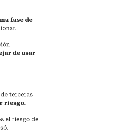
una fase de
ionar.
ción
jar de usar
 de terceras
 riesgo.
 el riesgo de
esó.