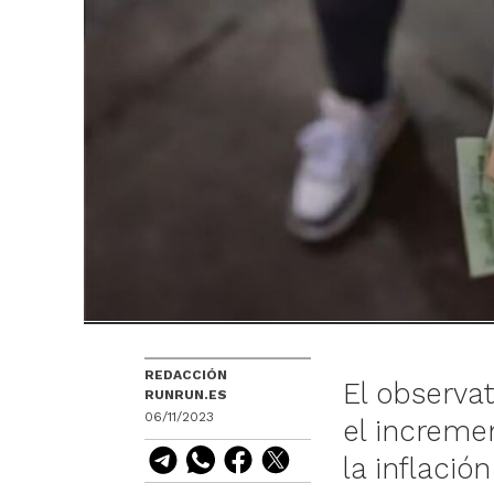
REDACCIÓN
El observa
RUNRUN.ES
06/11/2023
el incremen
la inflació