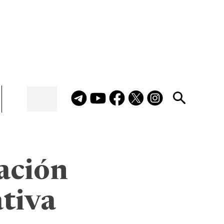
ación
ativa