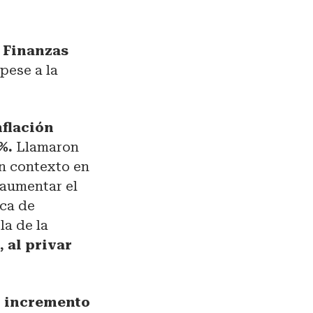
 Finanzas
pese a la
nflación
%.
Llamaron
n contexto en
 aumentar el
ica de
la de la
 al privar
el incremento