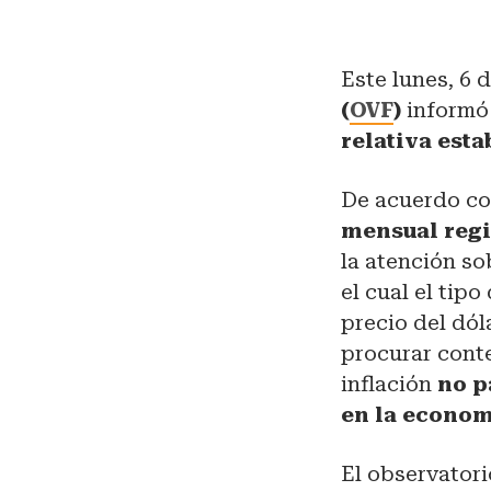
Este lunes, 6
(
OVF
)
informó 
relativa esta
De acuerdo con
mensual regi
la atención s
el cual el tip
precio del dól
procurar cont
inflación
no pa
en la econom
El observatori