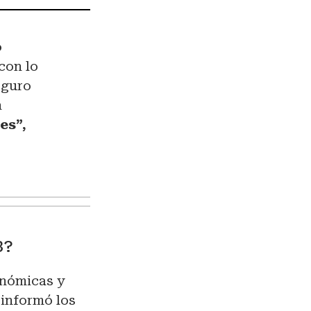
o
con lo
eguro
n
es”,
3?
onómicas y
 informó los