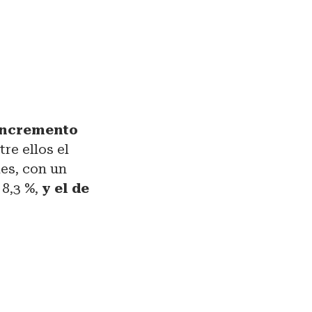
 incremento
re ellos el
les, con un
 8,3 %,
y el de