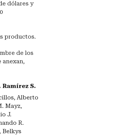
de dólares y
00
us productos.
ombre de los
e anexan,
. Ramírez S.
cillos, Alberto
M. Mayz,
io J.
rmando R.
, Belkys