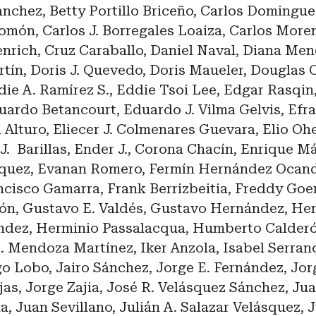
nchez, Betty Portillo Briceño, Carlos Dominguez
món, Carlos J. Borregales Loaiza, Carlos Moreno
nrich, Cruz Caraballo, Daniel Naval, Diana Men
tín, Doris J. Quevedo, Doris Maueler, Douglas 
die A. Ramírez S., Eddie Tsoi Lee, Edgar Rasqin
uardo Betancourt, Eduardo J. Vilma Gelvis, Efra
 Alturo, Eliecer J. Colmenares Guevara, Elio Oh
J. Barillas, Ender J., Corona Chacín, Enrique M
quez, Evanan Romero, Fermín Hernández Ocan
ncisco Gamarra, Frank Berrizbeitia, Freddy Go
ón, Gustavo E. Valdés, Gustavo Hernández, He
dez, Herminio Passalacqua, Humberto Calderó
 Mendoza Martínez, Iker Anzola, Isabel Serran
o Lobo, Jairo Sánchez, Jorge E. Fernández, Jor
s, Jorge Zajia, José R. Velásquez Sánchez, Juan
, Juan Sevillano, Julián A. Salazar Velásquez, J