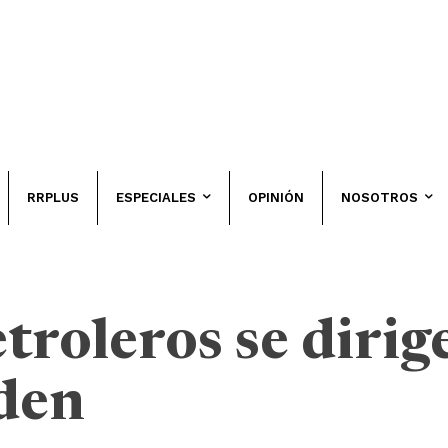
RRPLUS
ESPECIALES
OPINIÓN
NOSOTROS
troleros se dirig
den