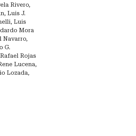
ela Rivero,
, Luis J.
elli, Luis
Medardo Mora
l Navarro,
o G.
 Rafael Rojas
 Rene Lucena,
lio Lozada,