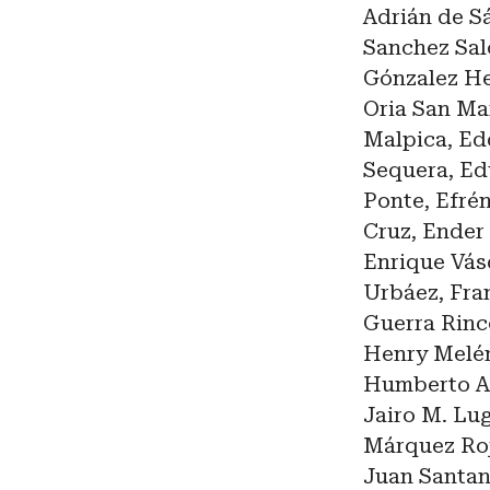
Adrián de Sá
Sanchez Salo
Gónzalez He
Oria San Mar
Malpica, Ed
Sequera, Ed
Ponte, Efrén
Cruz, Ender 
Enrique Vás
Urbáez, Fra
Guerra Rinc
Henry Melén
Humberto A.
Jairo M. Lug
Márquez Roja
Juan Santana