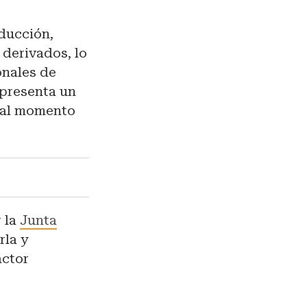
oducción,
derivados, lo
onales de
epresenta un
s al momento
r la
Junta
rla y
actor