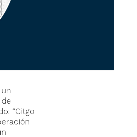
 un
 de
do: “Citgo
peración
un