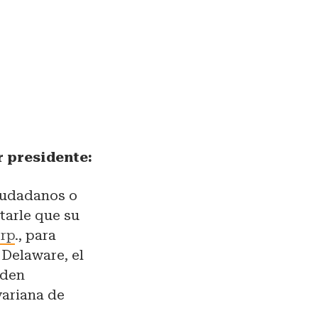
 presidente:
ciudadanos o
tarle que su
rp
., para
 Delaware, el
eden
variana de