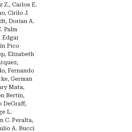
 Z., Carlos E.
, Cirilo J.
dt, Dorian A.
C. Palm
, Edgar
ín Pico
ep, Elizabeth
árquez,
do, Fernando
erke, German
nry Mata,
n Bertin,
o DeGraff,
ge L.
 C. Peralta,
ulio A. Bucci