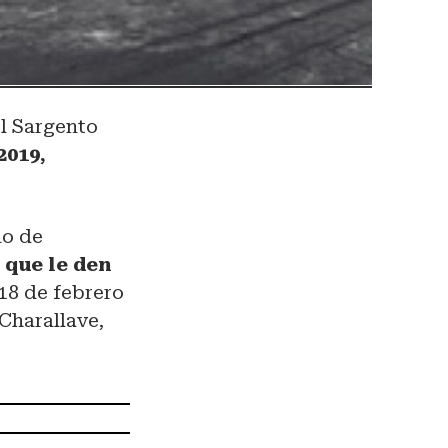
el Sargento
2019,
no de
 que le den
18 de febrero
Charallave,