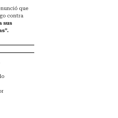
enunció que
igo contra
a sus
as”.
a
lo
or