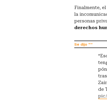
Finalmente, e
la incomunica
personas priva
derechos hum
“Es
ten
pón
tra
Zai
de 
pic