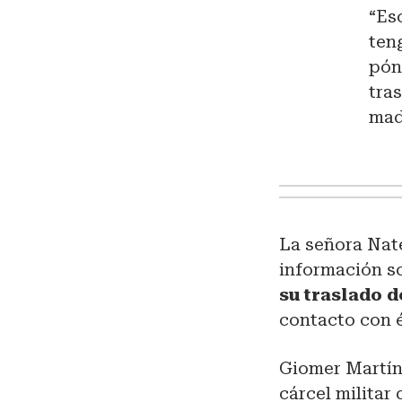
“Es
ten
pón
tra
mad
La señora Nat
información so
su traslado 
contacto con é
Giomer Martín
cárcel milita