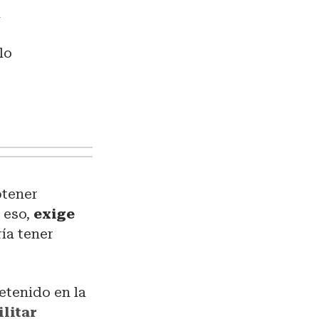
a
lo
btener
 eso,
exige
ía tener
etenido en la
litar