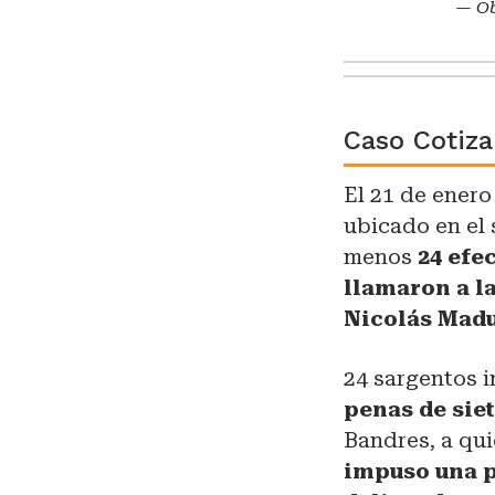
— Ob
Caso Cotiz
El 21 de ener
ubicado en el 
menos
24 efec
llamaron a la
Nicolás Mad
24 sargentos i
penas de sie
Bandres, a qui
impuso una p