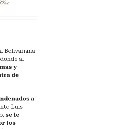
2025
l Bolivariana
 donde al
rmas y
ntra de
ndenados a
ento Luis
o,
se le
or los