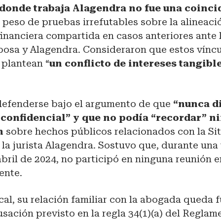
donde trabaja Alagendra no fue una coinci
 peso de pruebas irrefutables sobre la alineaci
financiera compartida en casos anteriores ante 
esposa y Alagendra. Consideraron que estos vínc
 plantean “
un conflicto de intereses tangibl
defenderse bajo el argumento de que
“nunca di
confidencial” y que no podía “recordar” n
ón
sobre hechos públicos relacionados con la Si
la jurista Alagendra. Sostuvo que, durante una 
bril de 2024, no participó en ninguna reunión en
ente.
iscal, su relación familiar con la abogada queda 
sación previsto en la regla 34(1)(a) del Regla