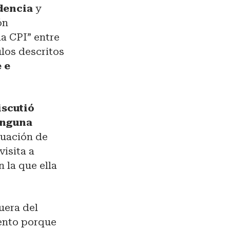
dencia
y
ón
la CPI” entre
ulos descritos
e e
scutió
inguna
tuación de
visita a
 la que ella
fuera del
mento porque