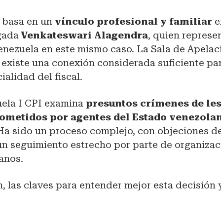
e basa en un
vínculo profesional y familiar
e
ogada
Venkateswari Alagendra
, quien represe
enezuela en este mismo caso. La Sala de Apelac
 existe una conexión considerada suficiente pa
ialidad del fiscal.
uela I CPI examina
presuntos crímenes de le
metidos por agentes del Estado venezolan
 Ha sido un proceso complejo, con objeciones d
un seguimiento estrecho por parte de organiza
anos.
, las claves para entender mejor esta decisión 
.