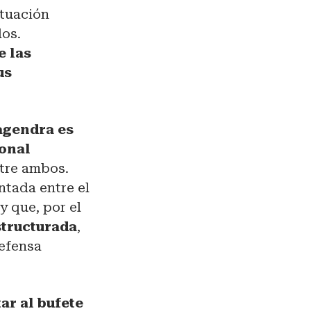
ituación
dos.
e las
us
gendra es
onal
tre ambos.
tada entre el
y que, por el
structurada
,
defensa
ar al bufete