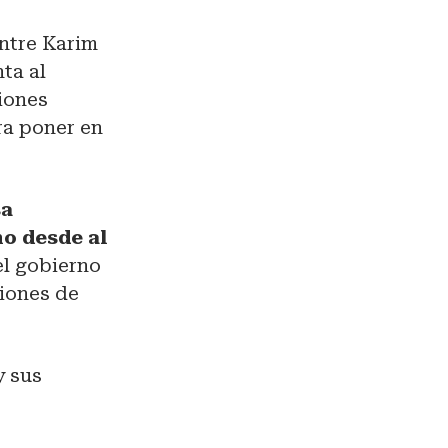
ntre Karim
nta al
iones
ra poner en
sa
o desde al
el gobierno
ciones de
y sus