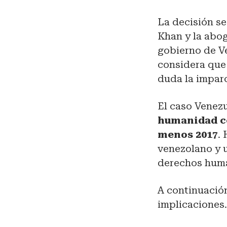
La decisión s
Khan y la ab
gobierno de V
considera que
duda la imparc
El caso Venez
humanidad co
menos 2017
.
venezolano y 
derechos hum
A continuación
implicaciones