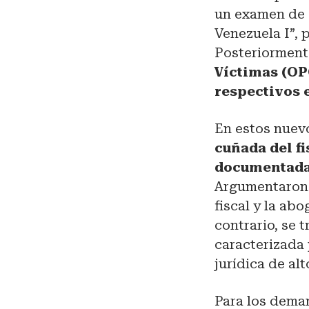
un examen de o
Venezuela I”, 
Posteriorment
Víctimas (OP
respectivos 
En estos nuevo
cuñada del fi
documentada 
Argumentaron 
fiscal y la ab
contrario, se 
caracterizada
jurídica de alto
Para los dema