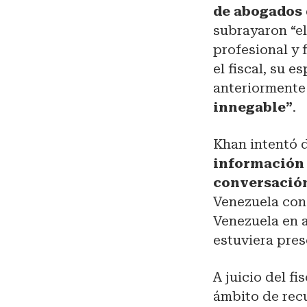
de abogados 
subrayaron “el
profesional y 
el fiscal, su 
anteriormente
innegable”
.
Khan intentó 
información 
conversaci
Venezuela con 
Venezuela en a
estuviera pres
A juicio del f
ámbito de recu