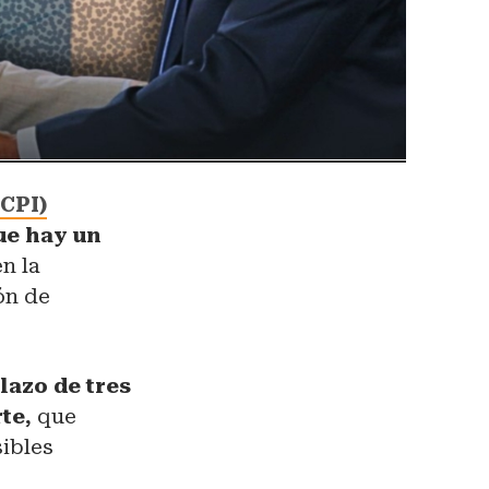
(CPI)
ue hay un
n la
ón de
lazo de tres
te,
que
sibles