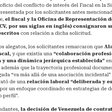
ficio del conflicto de interés del Fiscal en la S
presentada por los solicitantes antes menciona
e,
el fiscal y la Oficina de Representación d
CV, por sus siglas en inglés) consignaron s
escritos
con relación a dicha solicitud.
s alegatos, los solicitantes remarcaron que
Ala
scal,
y que existía una
“colaboración profesi
y una dinámica jerárquica establecida”
en
además que la trayectoria profesional documen
ogada “va más allá de una asociación incidental” 
trató de una
relación laboral “deliberada y e
 por un enfoque coordinado en estrategias de 
 perfil”.
ndantes,
la decisión de Venezuela de contrat