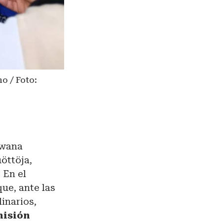
o / Foto:
kwana
öttöja,
 En el
ue, ante las
inarios,
misión