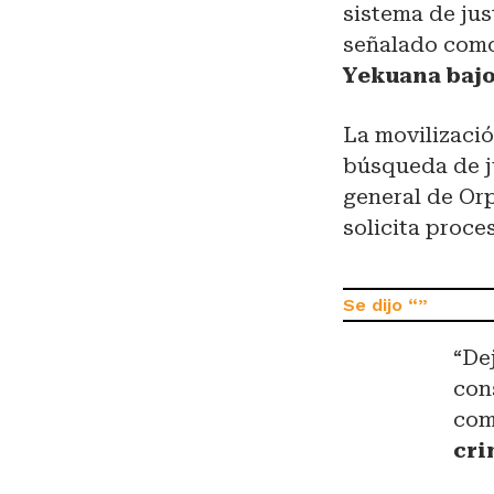
sistema de jus
señalado como
Yekuana baj
La movilizació
búsqueda de ju
general de Or
solicita proce
“De
con
com
cri