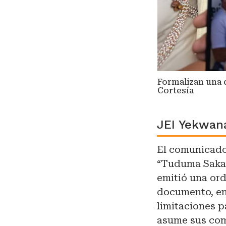
Formalizan una 
Cortesía
JEI Yekwan
El comunicado
“Tuduma Saka”
emitió una ord
documento, ent
limitaciones p
asume sus co