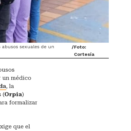
s abusos sexuales de un
/
Foto:
Cortesía
abusos
r un médico
lda
, la
 (
Orpia
)
ara formalizar
xige que el