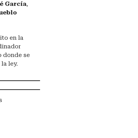
é García
,
pueblo
ito en la
dinador
o donde se
la ley.
s
a