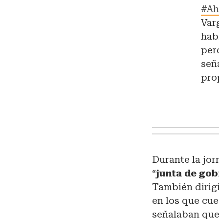
#Ah
Var
hab
per
señ
pro
Durante la jor
“
junta de go
También dirig
en los que cu
señalaban que,