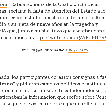
ora
| Estela Romero, de la Coalición Sindical
gas, reclama la falta de atención del Estado a lo
itantes del estado tras el doble terremoto. Ro
dió a su nieta de nueve años en la tragedia y
aló que, junto a su hijo, tuvo que escarbar con 
pias manos para…
pic.twitter.com/n5WFbBH7
— TalCual (@DiarioTalCual)
July 8, 2026
nada, los participantes corearon consignas a fa
bierno
” y pidieron cambios políticos e instituci
ieron mensajes al presidente estadounidense, 
estionaban la información que recibe sobre Ven
 a su juicio, existen reportes que no reflejan la