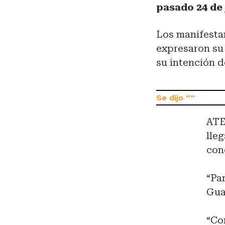
pasado 24 de
Los manifesta
expresaron su 
su intención d
ATE
lle
con
“Pa
Gua
“Co