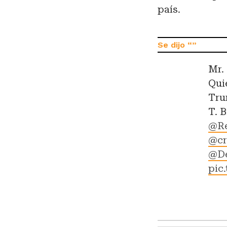
país.
Mr.
Qui
Tr
T. 
@Re
@cr
@D
pic