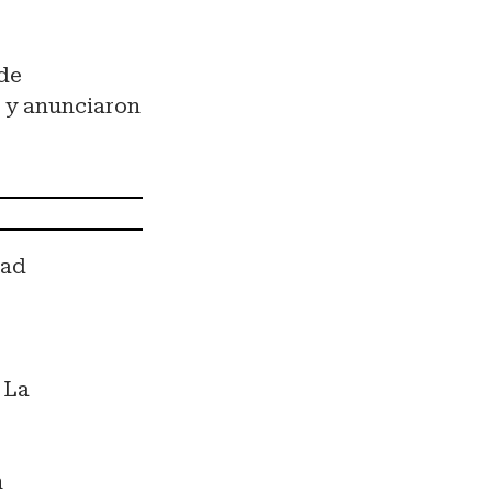
nde
, y anunciaron
dad
 La
n