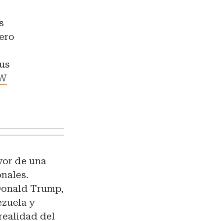
s
mero
sus
RW
vor de una
onales.
Donald Trump,
ezuela y
 realidad del