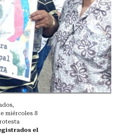
lados,
te miércoles 8
rotesta
egistrados el