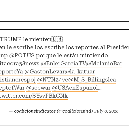
 TRUMP le mienten🇺🇲
en le escribe los escribe los reportes al Preside
ump
@POTUS
porque le están mintiendo.
Bitacora58news
@EnlerGarciaTV
@MelanioBar
porteYa
@GastonLevar
@la_katuar
istiancrespoj
@NTN24ve
@M_S_Billingslea
eptofWar
@secwar
@USAenEspanol
…
.twitter.com/SYsvFBkCNk
— coalicionsindicatos (@coalicionsind)
July 8, 2026