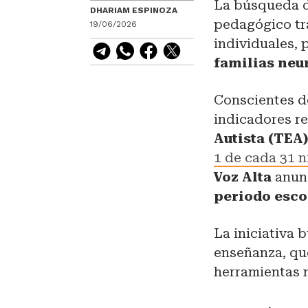
La búsqueda de
DHARIAM ESPINOZA
pedagógico tr
19/06/2026
individuales,
familias neu
Conscientes de
indicadores re
Autista (TEA
1 de cada 31 n
Voz Alta
anunc
periodo esco
La iniciativa 
enseñanza, que
herramientas n