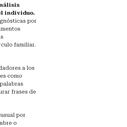
nálisis
l individuo.
agnósticas por
rumentos
as
culo familiar.
dadores a los
nes como
 palabras
urar frases de
nusual por
ombre o