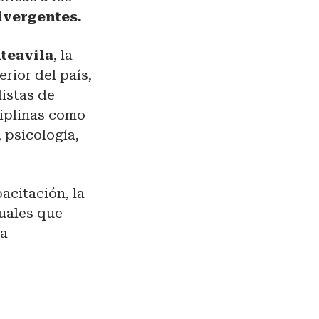
ivergentes.
teavila
, la
rior del país,
istas de
ciplinas como
 psicología,
acitación, la
tuales que
ta