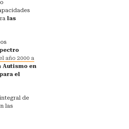
lo
capacidades
ara
las
los
spectro
el año 2000 a
 Autismo en
para el
integral de
n las