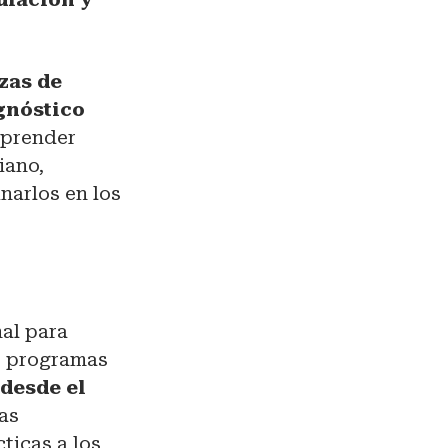
zas de
gnóstico
aprender
iano,
narlos en los
mal para
do programas
desde el
las
cticas a los