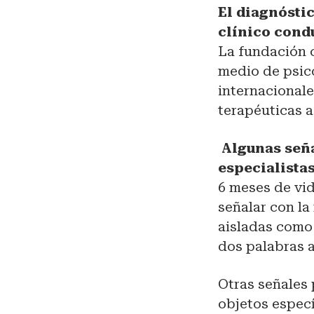
El diagnósti
clínico condu
La fundación 
medio de psic
internacionale
terapéuticas a
Algunas seña
especialista
6 meses de vi
señalar con la
aisladas como 
dos palabras a
Otras señales 
objetos especí