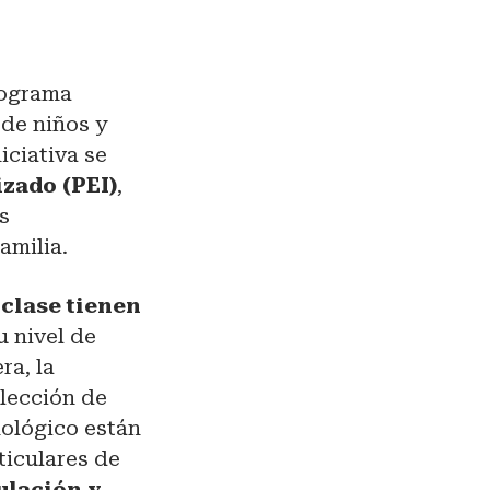
rograma
 de niños y
iciativa se
zado (PEI)
,
s
amilia.
 clase tienen
u nivel de
ra, la
elección de
nológico están
ticulares de
ulación y