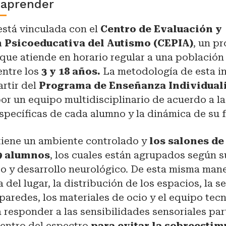
 aprender
está vinculada con el
Centro de Evaluación y
n Psicoeducativa del Autismo (CEPIA)
, un p
que atiende en horario regular a una población
entre los
3 y 18 años.
La metodología de esta in
artir del
Programa de Enseñanza Individuali
or un equipo multidisciplinario de acuerdo a la
pecíficas de cada alumno y la dinámica de su f
tiene un ambiente controlado y
los salones de
 9 alumnos
, los cuales están agrupados según s
o y desarrollo neurológico. De esta misma mane
a del lugar, la distribución de los espacios, la s
 paredes, los materiales de ocio y el equipo tec
responder a las sensibilidades sensoriales par
dentro del espectro
para evitar la sobreestim