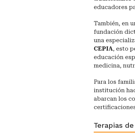
educadores par
También, en un
fundación dict
una especializ
CEPIA
, esto 
educación espe
medicina, nutr
Para los famil
institución ha
abarcan los c
certificacione
Terapias de