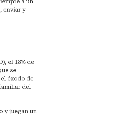
siempre a un
, enviar y
), el 18% de
que se
 el éxodo de
amiliar del
o y juegan un
.