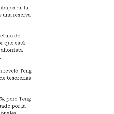
ibajos de la
y una reserva
uctura de
or que está
 ahorrista
.
n reveló Teng
 de tesorerías
7%, pero Teng
sado por la
ionales.