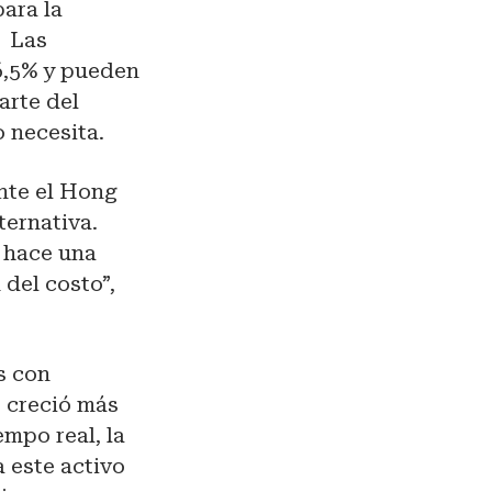
ara la
. Las
6,5% y pueden
arte del
o necesita.
nte el Hong
ternativa.
 hace una
 del costo”,
s con
r creció más
empo real, la
a este activo