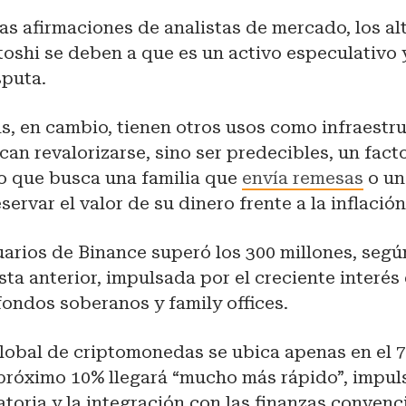
as afirmaciones de analistas de mercado, los alt
oshi se deben a que es un activo especulativo 
sputa.
s, en cambio, tienen otros usos como infraestr
an revalorizarse, sino ser predecibles, un fact
lo que busca una familia que
envía remesas
o un
ervar el valor de su dinero frente a la inflación
arios de Binance superó los 300 millones, segú
sta anterior, impulsada por el creciente interés
fondos soberanos y family offices.
lobal de criptomonedas se ubica apenas en el 
 próximo 10% llegará “mucho más rápido”, impul
atoria y la integración con las finanzas convenc