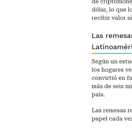
de criptomone
dólar, lo que 
recibir valor s
Las remesa
Latinoamér
Según un estud
los hogares ve
convirtió en f
más de seis mi
país.
Las remesas r
papel cada vez