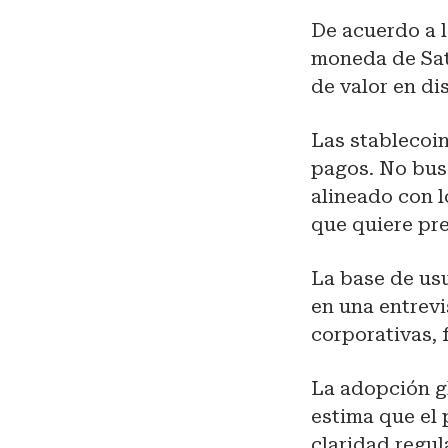
De acuerdo a l
moneda de Sat
de valor en di
Las stablecoin
pagos. No busc
alineado con 
que quiere pres
La base de usu
en una entrevi
corporativas, 
La adopción g
estima que el
claridad regul