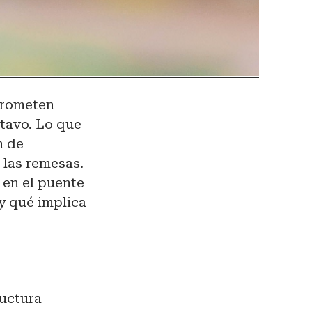
 prometen
tavo. Lo que
n de
 las remesas.
 en el puente
 y qué implica
ructura