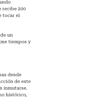
rando
e recibe 200
 tocar el
 de un
sume tiempos y
nsas desde
acción de este
in inmutarse.
o histórico,