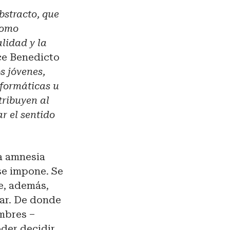
bstracto, que
como
alidad y la
ice Benedicto
s jóvenes,
nformáticas u
tribuyen al
r el sentido
la amnesia
 se impone. Se
e, además,
tar. De donde
ombres –
oder decidir