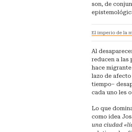
son, de conju
epistemológic
El imperio de la m
Al desaparecer
reducen a las p
hace migrante 
lazo de afecto
tiempo– desapa
cada uno les o
Lo que domina 
como idea Jose
una ciudad «lí