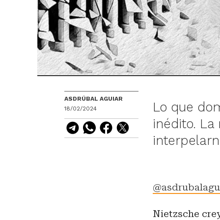
ASDRÚBAL AGUIAR
Lo que domi
18/02/2024
inédito. L
interpelar
@asdrubalagu
Nietzsche crey