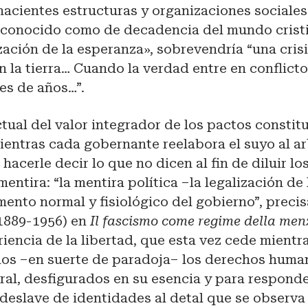
 nacientes estructuras y organizaciones sociales 
 conocido como de decadencia del mundo crist
zación de la esperanza», sobrevendría “una cris
n la tierra… Cuando la verdad entre en conflicto
es de años…”.
ctual del valor integrador de los pactos constit
ientras cada gobernante reelabora el suyo al arb
hacerle decir lo que no dicen al fin de diluir lo
mentira: “la mentira política –la legalización de 
ento normal y fisiológico del gobierno”, precis
1889-1956) en
Il fascismo come regime della me
iencia de la libertad, que esta vez cede mientr
os –en suerte de paradoja– los derechos huma
ural, desfigurados en su esencia y para respon
l deslave de identidades al detal que se observa