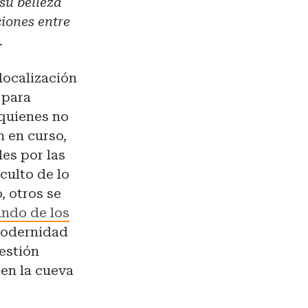
su belleza
ciones entre
1.
localización
 para
 quienes no
n en curso,
es por las
culto de lo
, otros se
undo de los
 modernidad
uestión
 en la cueva