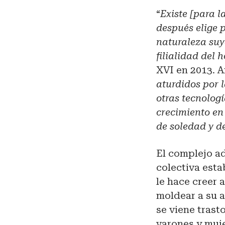
“
Existe [para l
después elige 
naturaleza suy
filialidad del
XVI en 2013. A
aturdidos por l
otras tecnolog
crecimiento en
de soledad y d
El complejo ad
colectiva esta
le hace creer
moldear a su 
se viene trast
varones y muje