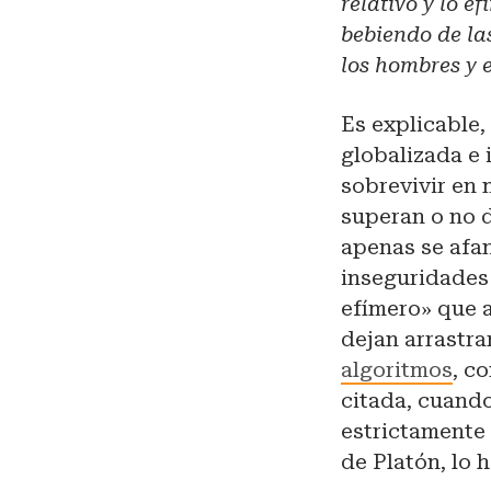
relativo y lo 
bebiendo de las
los hombres y 
Es explicable,
globalizada e 
sobrevivir en 
superan o no d
apenas se afa
inseguridades 
efímero» que a
dejan arrastra
algoritmos
, c
citada, cuando
estrictamente 
de Platón, lo 