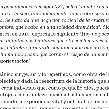
as generaciones del siglo XXI] solo el hombre en a
para sí mismo, autónomamente, una u otra cosa 
a. Se trata de una negación radical de la creatur
 hombre, que acaba en una soledad dramática
”, d
ntes, en 2010, expresa lo siguiente “
Hoy no poco
as infinitas posibilidades que ofrecen las redes i
ías, entablan formas de comunicación que no con
 humanidad, sino que corren el riesgo de aumenta
esorientación
”.
ánico surge, así y lo repetimos, como obra de 
blecida y dada la reescritura de la historia que
 a cada individuo que, como pequeño dios, pued
antojo a la naturaleza humana hasta hacerla mu
ornando la experiencia vital y cultural de los h
res– y cada uno, por ende, se siente libre de p