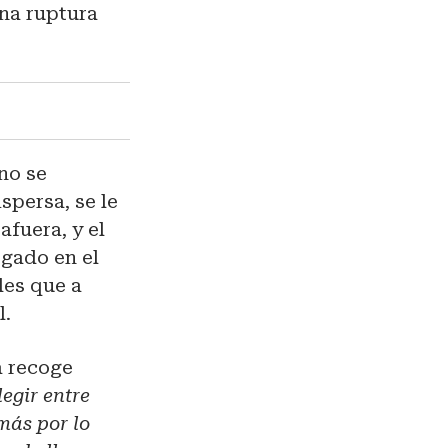
una ruptura
 no se
ispersa, se le
afuera, y el
ogado en el
des que a
l.
La recoge
legir entre
más por lo