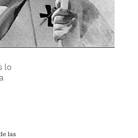
s lo
a
de las