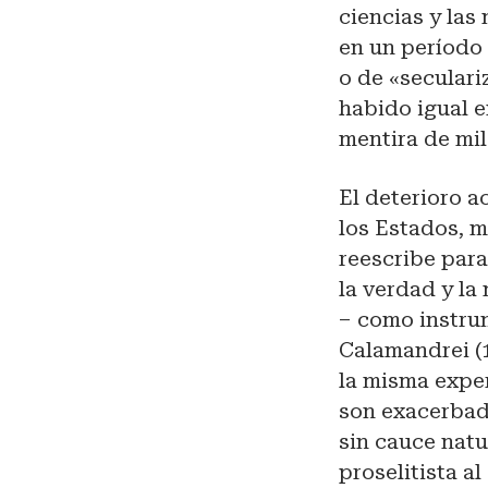
ciencias y las
en un período
o de «seculari
habido igual e
mentira de mil
El deterioro a
los Estados, m
reescribe para 
la verdad y la 
– como instrum
Calamandrei (
la misma exper
son exacerbad
sin cauce nat
proselitista a