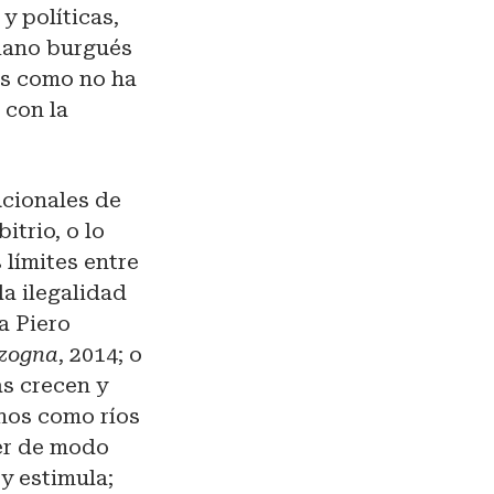
y políticas,
iano burgués
is como no ha
 con la
ucionales de
itrio, o lo
s límites entre
la ilegalidad
a Piero
nzogna
, 2014; o
as crecen y
nos como ríos
der de modo
 y estimula;