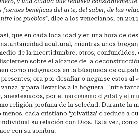
efímero, y una ciudad que renueva constantemente 
 fuentes benéficas del arte, del saber, de las rela
entre los pueblos
”, dice a los venecianos, en 201
 así, que en cada localidad y en una hora de des
instantaneidad acultural, mientras unos bregan
medio de la incertidumbre, otros, confundidos,
isciernen sobre el alcance de la deconstrucció
nen como indignados en la búsqueda de culpabl
presentes; ora por desafiar o negarse estos al «
vanza, y para llevarlos a la hoguera. Entre tanto
r, anestesiados, por el
narcisismo digital y el m
omo religión profana de la soledad. Durante la
 menos, cada cristiano ‘privatiza’ o reduce a c
individual su relación con Dios. Esta vez, como
hace con su sombra.