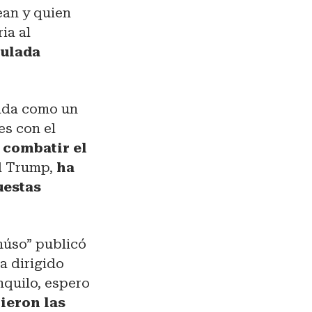
ean y quien
ia al
tulada
tada como un
es con el
 combatir el
ld Trump,
ha
uestas
húso” publicó
a dirigido
nquilo, espero
vieron las