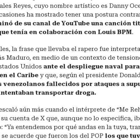
ales Reyes, cuyo nombre artístico es Danny Oc
casiones ha mostrado tener una postura contrar
minó de su canal de YouTube una canción ti
que tenía en colaboración con Louis BPM
.
les, la frase que llevaba el rapero fue interpre
ás Maduro, en medio de un contexto de tension
Estados Unidos
ante el despliegue naval para
en el Caribe
y que, según el presidente Dona
s venezolanos fallecidos por ataques a sup
intentaban transportar droga.
 escaló aún más cuando el intérprete de “Me Re
su cuenta de X que, aunque no lo especifica, ib
o: “Ya entendemos por qué andas en la tuya, tra
 se acuerde que fueron los del POP
los que tu