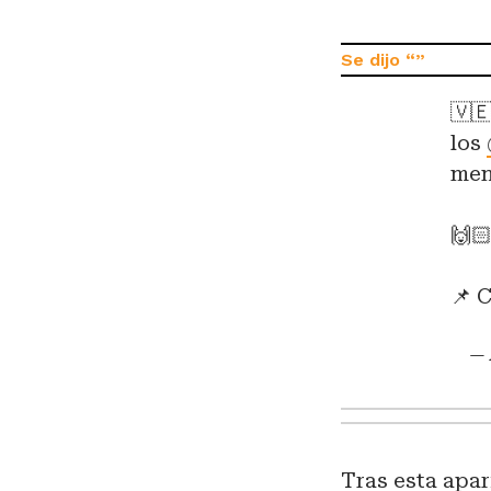
🇻
los
men
🙌
📌 
— 
Tras esta apar