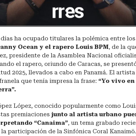
 días ha ocupado titulares la polémica entre los
anny Ocean y el rapero Louis BPM
, de la q
z, presidente de la Asamblea Nacional oficialis
ando el rapero, oriundo de Caracas, se presentó
ud 2025, llevados a cabo en Panamá. El artista
franela que tenía impresa la frase:
“Yo vivo en
erra”.
ópez López, conocido popularmente como Loui
stas premiaciones
junto al artista urbano pu
terpretando “Canaima”
, un tema grabado reci
la participación de la Sinfónica Coral Kanaimö