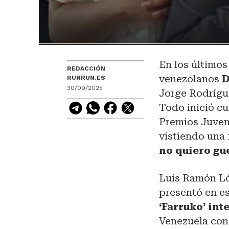
En los últimos
REDACCIÓN
venezolanos
D
RUNRUN.ES
30/09/2025
Jorge Rodrígue
Todo inició cu
Premios Juvent
vistiendo una 
no quiero gu
Luis Ramón L
presentó en e
‘Farruko’ in
Venezuela con 