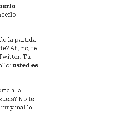
berlo
acerlo
do la partida
te? Ah, no, te
Twitter. Tú
ollo:
usted es
rte a la
zuela? No te
á muy mal lo