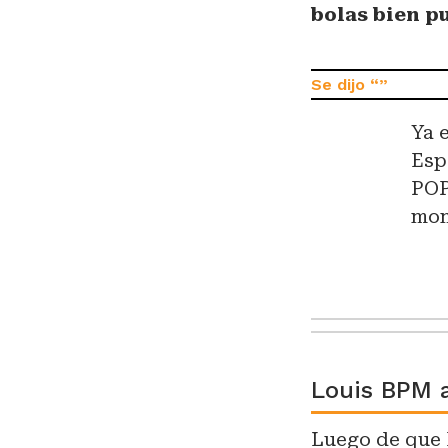
bolas bien p
Ya 
Esp
POP
mom
Louis BPM 
Luego de que 