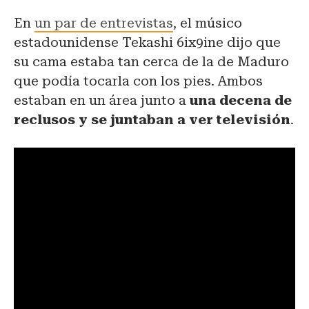
En
un par de entrevistas
, el músico
estadounidense Tekashi 6ix9ine dijo que
su cama estaba tan cerca de la de Maduro
que podía tocarla con los pies. Ambos
estaban en un área junto a
una decena de
reclusos y se juntaban a ver televisión
.