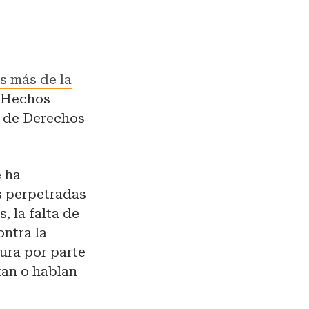
s más de la
s Hechos
o de Derechos
e ha
s perpetradas
, la falta de
ontra la
tura por parte
tan o hablan