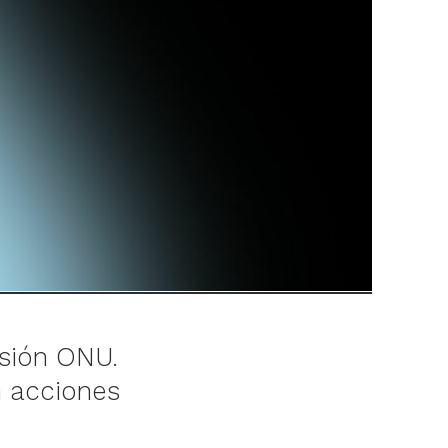
isión ONU.
n acciones