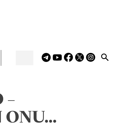
 –
N ONU…