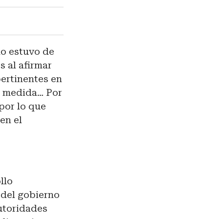
no estuvo de
 al afirmar
pertinentes en
la medida… Por
 por lo que
en el
llo
 del gobierno
utoridades