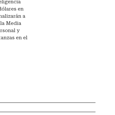
eligencia
dólares en
nalizarán a
 la Media
rsonal y
tanzas en el