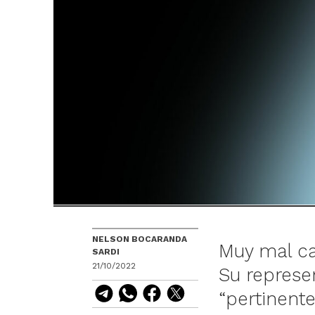
NELSON BOCARANDA
Muy mal ca
SARDI
21/10/2022
Su represe
“pertinent