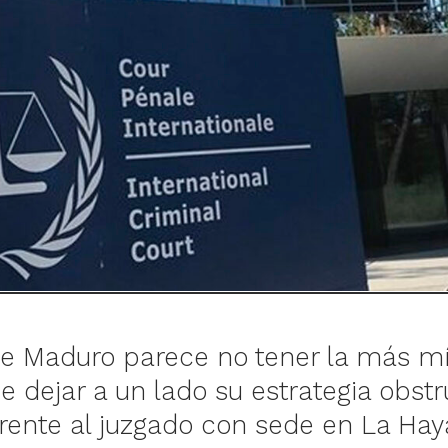
e Maduro parece no tener la más m
e dejar a un lado su estrategia obstr
 frente al juzgado con sede en La Hay