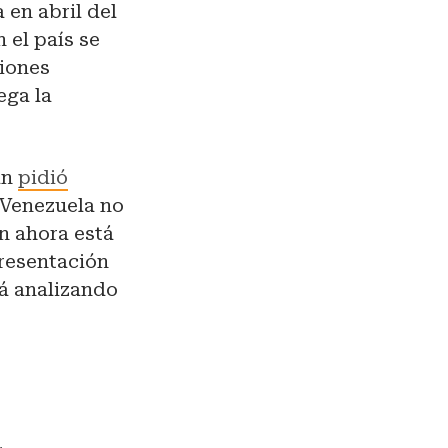
 en abril del
 el país se
ciones
ega la
an
pidió
 Venezuela no
ón ahora está
presentación
tá analizando