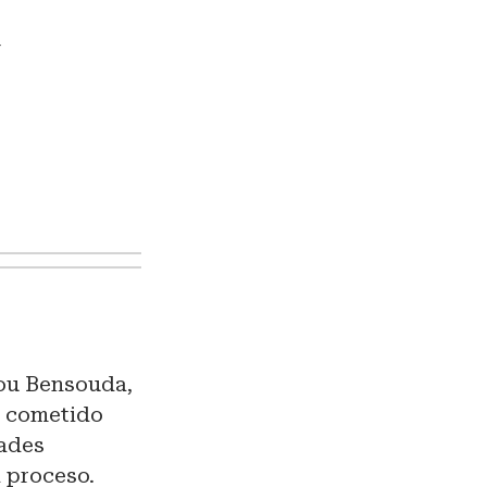
y
e
tou Bensouda,
n cometido
dades
 proceso.