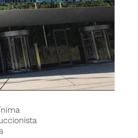
ínima
uccionista
a