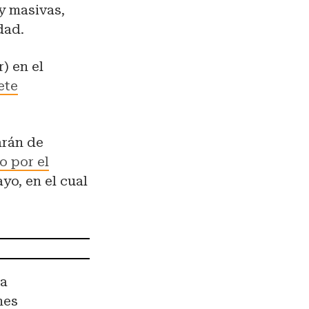
 y masivas,
dad.
) en el
ete
arán de
 por el
yo, en el cual
na
nes