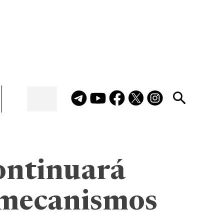
continuará
y mecanismos