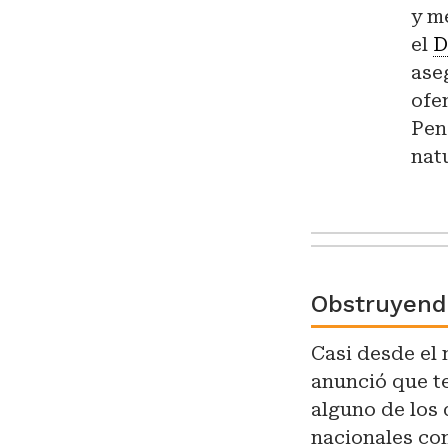
y m
el
D
ase
ofe
Pen
nat
Obstruyendo
Casi desde el 
anunció que te
alguno de los 
nacionales com