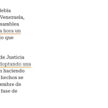
debía
 Venezuela,
 Asamblea
a hora un
 lo que
e Justicia
doptando una
an haciendo
s hechos se
viembre de
 fase de