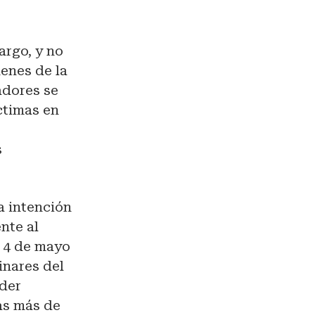
argo, y no
enes de la
adores se
ctimas en
s
a intención
ente al
l 4 de mayo
inares del
der
as más de