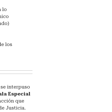
 lo
nico
ndo)
e los
 se interpuso
ala Especial
acción que
e Justicia.