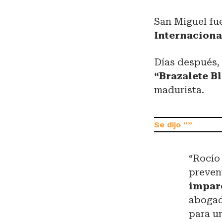
San Miguel fue
Internaciona
Días después,
“Brazalete B
madurista.
“Rocío
preven
imparc
abogad
para u