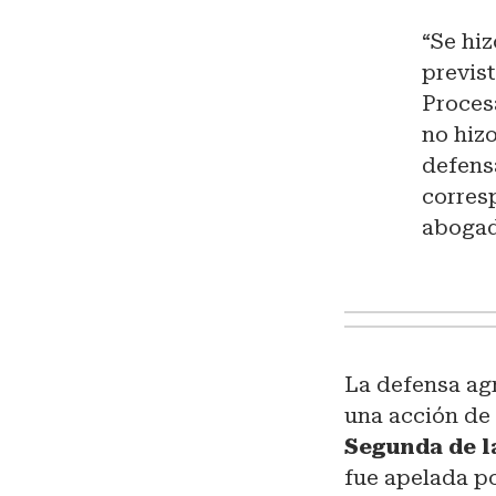
“Se hi
previst
Proces
no hiz
defensa
corres
abogad
La defensa ag
una acción de
Segunda de l
fue apelada po