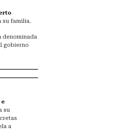
erto
 su familia.
ón denominada
al gobierno
 e
a su
cretas
la a