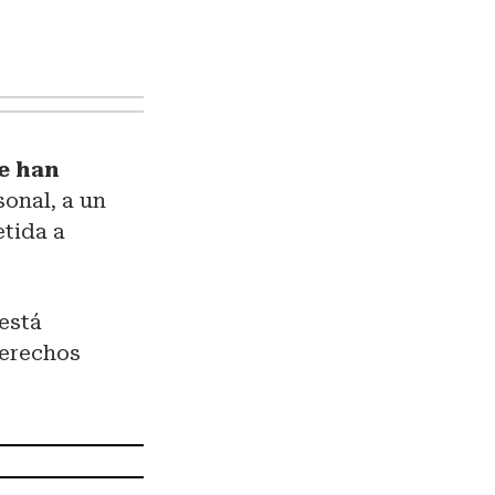
e han
sonal, a un
etida a
 está
Derechos