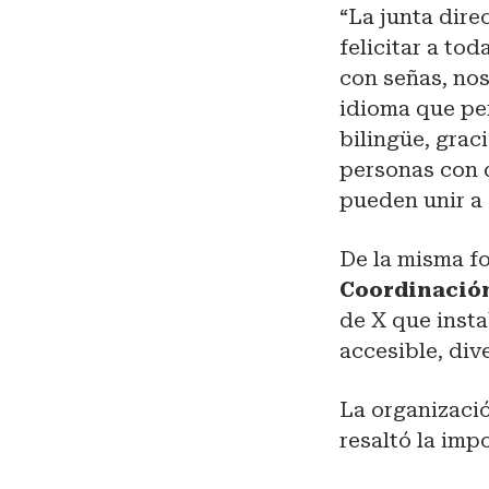
“La junta dire
felicitar a to
con señas, no
idioma que pe
bilingüe, grac
personas con 
pueden unir a 
De la misma f
Coordinació
de X que inst
accesible, div
La organizaci
resaltó la impo