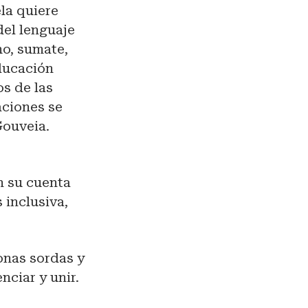
la quiere
del lenguaje
ho, sumate,
ducación
os de las
aciones se
Gouveia.
n su cuenta
 inclusiva,
onas sordas y
nciar y unir.