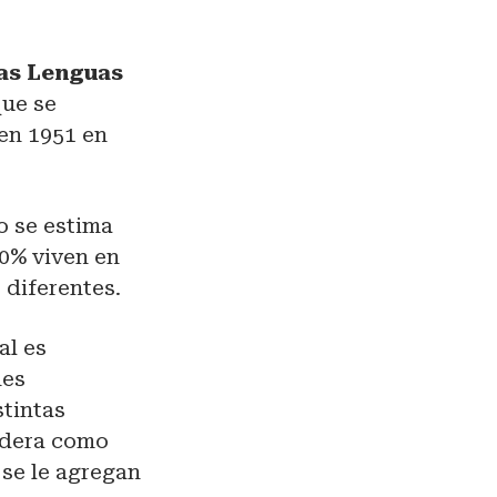
las Lenguas
que se
 en 1951 en
o se estima
80% viven en
 diferentes.
al es
nes
stintas
sidera como
 se le agregan