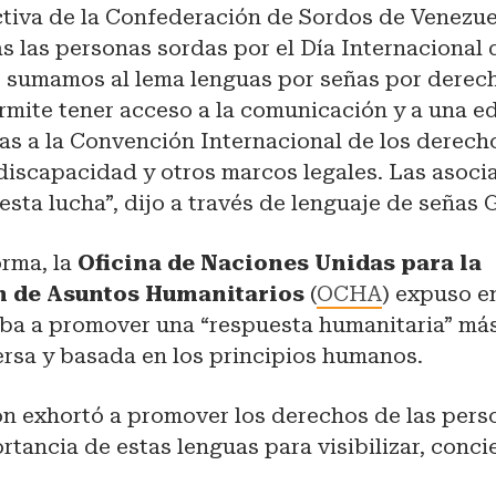
ctiva de la Confederación de Sordos de Venezue
das las personas sordas por el Día Internacional 
s sumamos al lema lenguas por señas por derec
rmite tener acceso a la comunicación y a una e
ias a la Convención Internacional de los derech
discapacidad y otros marcos legales. Las asoci
esta lucha”, dijo a través de lenguaje de señas 
orma, la
Oficina de Naciones Unidas para la
n de Asuntos Humanitarios
(
OCHA
) expuso e
aba a promover una “respuesta humanitaria” más
ersa y basada en los principios humanos.
ón exhortó a promover los derechos de las pers
rtancia de estas lenguas para visibilizar, concie