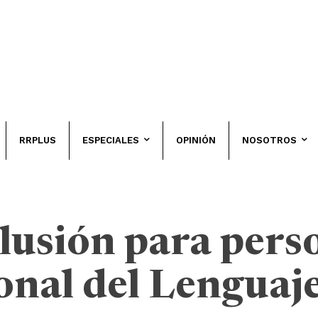
RRPLUS
ESPECIALES
OPINIÓN
NOSOTROS
lusión para pers
onal del Lenguaj