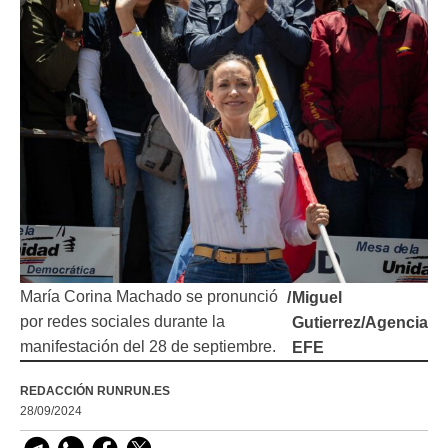
María Corina Machado se pronunció
/
Miguel
por redes sociales durante la
Gutierrez/Agencia
manifestación del 28 de septiembre.
EFE
REDACCIÓN RUNRUN.ES
28/09/2024