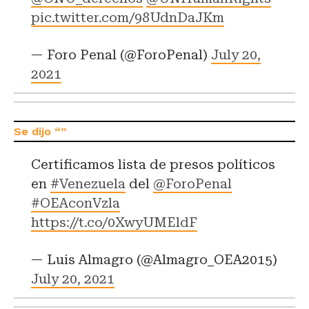
pic.twitter.com/98UdnDaJKm
— Foro Penal (@ForoPenal)
July 20,
2021
Certificamos lista de presos políticos
en
#Venezuela
del
@ForoPenal
#OEAconVzla
https://t.co/0XwyUMEldF
— Luis Almagro (@Almagro_OEA2015)
July 20, 2021