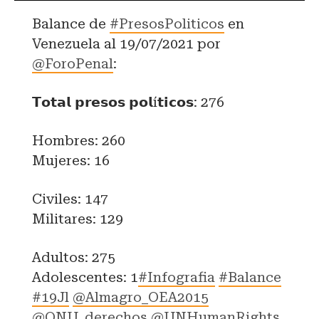
Balance de
#PresosPoliticos
en
Venezuela al 19/07/2021 por
@ForoPenal
:
𝗧𝗼𝘁𝗮𝗹 𝗽𝗿𝗲𝘀𝗼𝘀 𝗽𝗼𝗹í𝘁𝗶𝗰𝗼𝘀: 276
Hombres: 260
Mujeres: 16
Civiles: 147
Militares: 129
Adultos: 275
Adolescentes: 1
#Infografia
#Balance
#19Jl
@Almagro_OEA2015
@ONU_derechos
@UNHumanRights