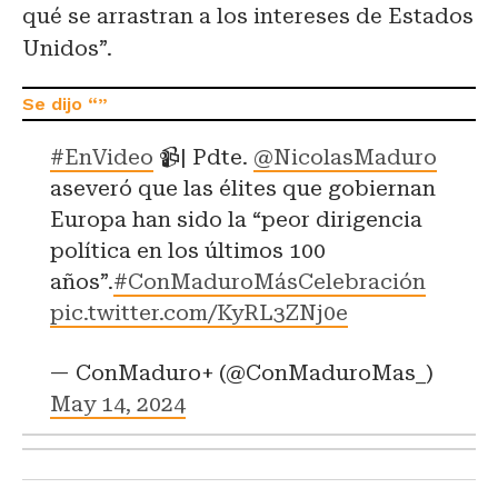
qué se arrastran a los intereses de Estados
Unidos”.
#EnVideo
📹| Pdte.
@NicolasMaduro
aseveró que las élites que gobiernan
Europa han sido la “peor dirigencia
política en los últimos 100
años”.
#ConMaduroMásCelebración
pic.twitter.com/KyRL3ZNj0e
— ConMaduro+ (@ConMaduroMas_)
May 14, 2024