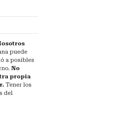
Nosotros
ana puede
ó a posibles
rno.
No
tra propia
r.
Tener los
s del