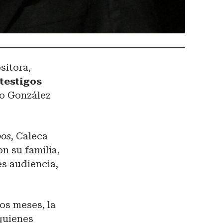
sitora,
s
testigos
do González
bos
, Caleca
n su familia,
s audiencia,
os meses, la
quienes