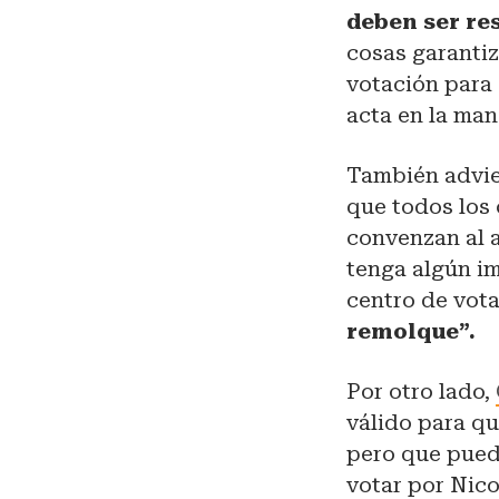
deben ser res
cosas garantiz
votación para 
acta en la man
También advier
que todos los
convenzan al a
tenga algún im
centro de vot
remolque”.
Por otro lado,
válido para q
pero que puede
votar por Nic