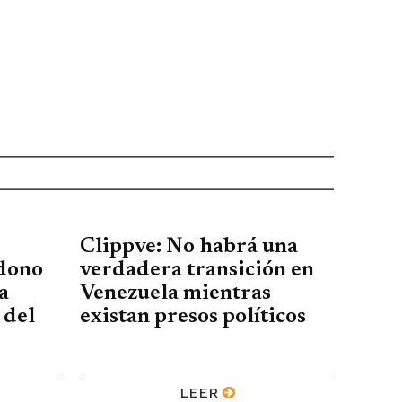
Clippve: No habrá una
ndono
verdadera transición en
a
Venezuela mientras
 del
existan presos políticos
LEER