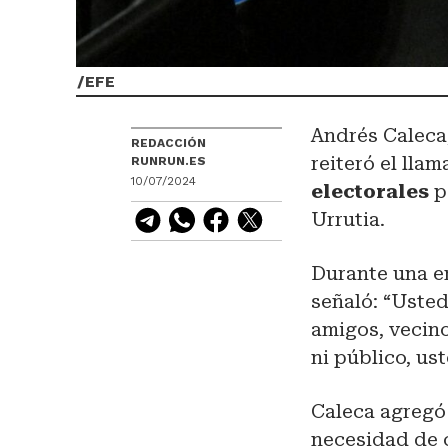
/
EFE
Andrés Caleca
REDACCIÓN
reiteró el lla
RUNRUN.ES
10/07/2024
electorales
p
Urrutia.
Durante una e
señaló: “Usted
amigos, vecin
ni público, us
Caleca agregó 
necesidad de c