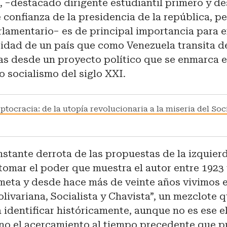
a
, −destacado dirigente estudiantil primero y d
 confianza de la presidencia de la república, pe
lamentario− es de principal importancia para e
dad de un país que como Venezuela transita d
as desde un proyecto político que se enmarca e
 socialismo del siglo XXI.
tocracia: de la utopía revolucionaria a la miseria del Soc
onstante derrota de las propuestas de la izquier
tomar el poder que muestra el autor entre 1923 y
 meta y desde hace más de veinte años vivimos 
livariana, Socialista y Chavista”, un mezclote 
a identificar históricamente, aunque no es ese e
sino el acercamiento al tiempo precedente que 