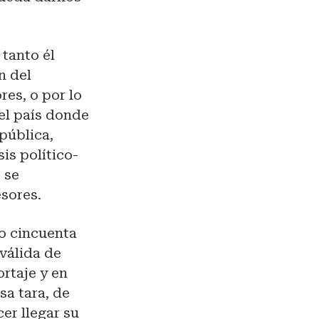
 tanto él
n del
res, o por lo
el país donde
 pública,
sis político-
 se
esores.
do cincuenta
 válida de
ortaje y en
sa tara, de
er llegar su