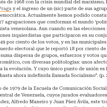
s de 1968 con la crisis mundial del marxismo, 
Praga
y el ingreso de un (sic) parte de sus agrup
 democrática. Actualmente hemos podido constat
 27 agrupaciones que conforman el mundo ‘polin
ista venezolana. Aun cuando en las elecciones 
ones izquierdistas que participaron en su conj
49 por ciento de los votos, y en las municipales
uerdo electoral que le reportó 18 por ciento de 
 suma dispersa de grupos, esfuerzos y votos qu
romático, con diversas politologías: unos afecto
 a la evolución. Y cuyo único punto de unión es
hasta ahora indefinida llamada Socialismo”. (p. 
o de 1979 de la Escuela de Comunicación Social
entral de Venezuela, cuyos jurados evaluadores
ez, Alfredo Maneiro y Juan Páez Ávila, este tr