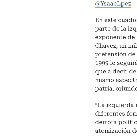
@YsaacLpez
En este cuadr
parte de la iz
exponente de 
Chávez, un mil
pretensión de
1999 le seguir
que a decir d
mismo espectro
patria, oriund
“La izquierda 
diferentes for
derrota políti
atomización d