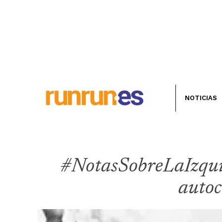
NOTICIAS
#NotasSobreLaIzqui
autoc