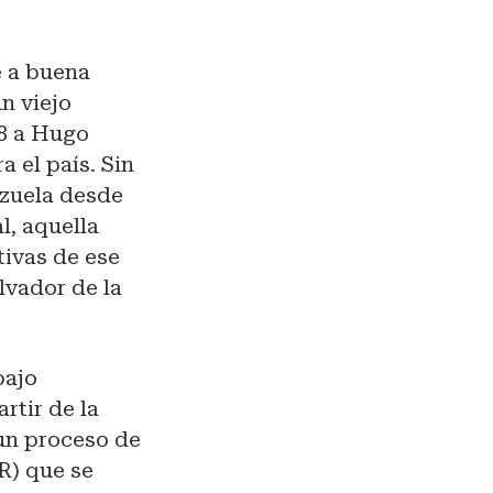
e a buena
n viejo
98 a Hugo
 el país. Sin
ezuela desde
l, aquella
tivas de ese
lvador de la
bajo
rtir de la
 un proceso de
R) que se