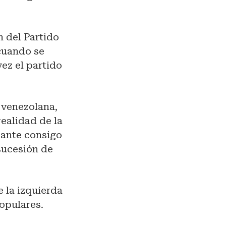
n del Partido
cuando se
ez el partido
a venezolana,
realidad de la
tante consigo
sucesión de
e la izquierda
opulares.