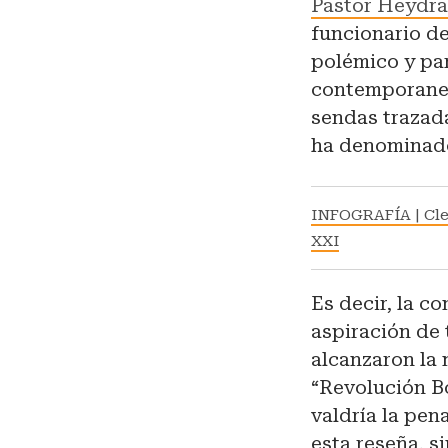
Pastor Heydr
funcionario de
polémico y par
contemporanei
sendas trazad
ha denominado
INFOGRAFÍA | Clep
XXI
Es decir, la c
aspiración de 
alcanzaron la
“Revolución Bo
valdría la pen
esta reseña, 