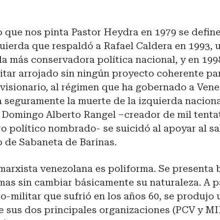
o que nos pinta Pastor Heydra en 1979 se defin
quierda que respaldó a Rafael Caldera en 1993, u
la más conservadora política nacional, y en 19
itar arrojado sin ningún proyecto coherente para
 visionario, al régimen que ha gobernado a Ven
á seguramente la muerte de la izquierda naciona
e Domingo Alberto Rangel –creador de mil tenta
 político nombrado- se suicidó al apoyar al sa
o de Sabaneta de Barinas.
marxista venezolana es poliforma. Se presenta 
mas sin cambiar básicamente su naturaleza. A pa
co-militar que sufrió en los años 60, se produjo
e sus dos principales organizaciones (PCV y MI