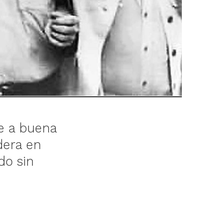
ne a buena
dera en
do sin