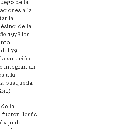
luego de la
aciones a la
ar la
ésino’ de la
de 1978 las
unto
 del 79
la votación.
e integran un
s a la
 la búsqueda
231)
 de la
 fueron Jesús
abajo de