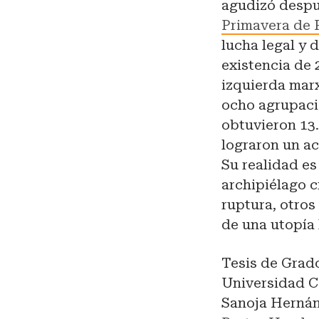
agudizó despué
Primavera de 
lucha legal y
existencia de
izquierda marx
ocho agrupaci
obtuvieron 13.
lograron un ac
Su realidad es
archipiélago c
ruptura, otros
de una utopía 
Tesis de Grad
Universidad C
Sanoja Hernánd