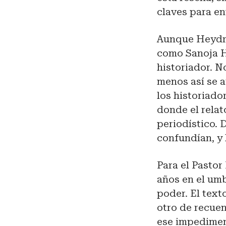
claves para en
Aunque Heydra 
como Sanoja H
historiador. N
menos así se 
los historiado
donde el relat
periodístico. 
confundían, y 
Para el Pasto
años en el umb
poder. El text
otro de recuen
ese impediment