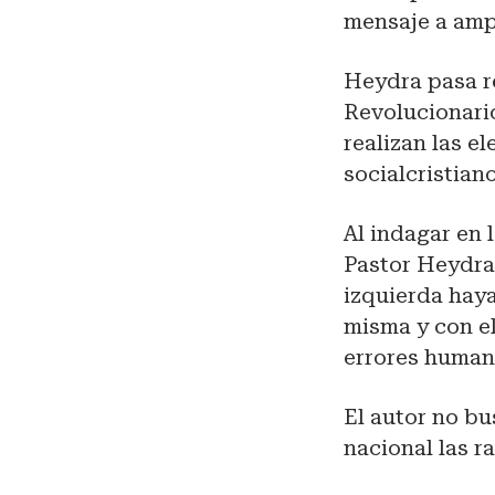
mensaje a ampl
Heydra pasa re
Revolucionari
realizan las e
socialcristian
Al indagar en 
Pastor Heydra 
izquierda hay
misma y con e
errores humanos
El autor no bu
nacional las r