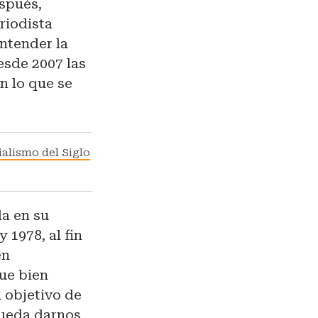
espués,
riodista
ntender la
esde 2007 las
n lo que se
ialismo del Siglo
da en su
 1978, al fin
en
que bien
l objetivo de
pueda darnos