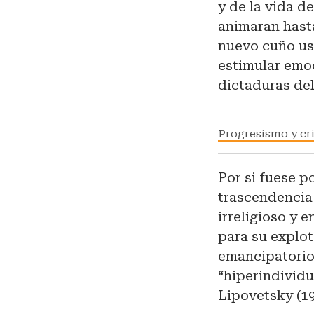
y de la vida d
animaran hasta
nuevo cuño us
estimular emoc
dictaduras del
Progresismo y cr
Por si fuese p
trascendencia 
irreligioso y 
para su explot
emancipatorio
“hiperindividu
Lipovetsky (19