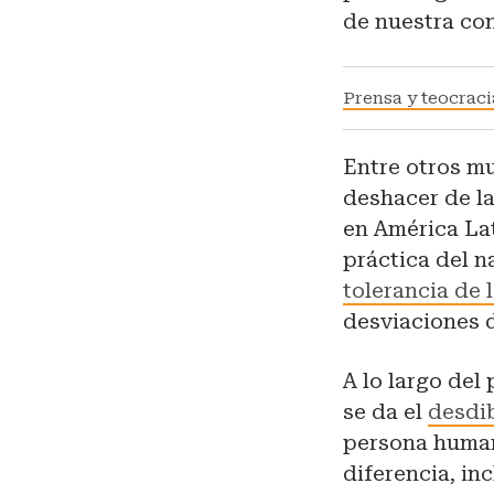
de nuestra co
Prensa y teocraci
Entre otros mu
deshacer de la
en América Lat
práctica del na
tolerancia de 
desviaciones 
A lo largo del
se da el
desdib
persona human
diferencia, in