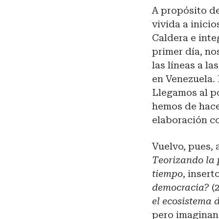
A propósito de
vivida a inici
Caldera e inte
primer día, no
las líneas a l
en Venezuela. 
Llegamos al p
hemos de hacer
elaboración c
Vuelvo, pues,
Teorizando la 
tiempo
, insert
democracia?
(2
el ecosistema d
pero imaginan