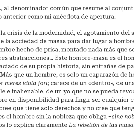
, al denominador común que resume al conjunto
o anterior como mi anécdota de apertura.
la crisis de la modernidad, el agotamiento del 
l de la sociedad de masas para dar lugar a homb
ombre hecho de prisa, montado nada más que s
res abstracciones… Este hombre-masa es el ho
ciado de su propia historia, sin entrañas de pa
 Más que un hombre, es solo un caparazón de 
or
meres idola fori
; carece de un «dentro», de un
le e inalienable, de un yo que no se pueda revo
re en disponibilidad para fingir ser cualquier 
 cree que tiene solo derechos y no cree que ten
es el hombre sin la nobleza que obliga –
sine nob
os lo explica claramente
La rebelión de las masa