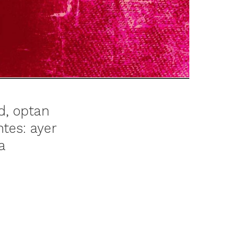
ad, optan
tes: ayer
a