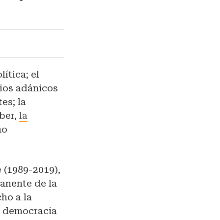
ítica; el
dios adánicos
es; la
aber,
la
mo
e (1989-2019),
anente de la
ho a la
la democracia