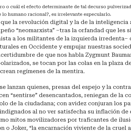
ro o cuál el efecto determinante de tal decurso pulveriza
 lo humano racional?, es irrelevante especularlo.
que la revolución digital y la de la inteligencia a
eño “neomarxista” –tras la orfandad que les si
sta a los militantes de la izquierda irredenta– 
lturales en Occidente y empujar nuestras socie
 incertidumbre de que nos habla Zygmunt Bauman
polarizados, se tocan por las colas en la plaza de
crean regímenes de la mentira.
se lanzan quienes, presas del espejo y la contra
icen “sentirse” desencantados, reniegan de la c
lo de la ciudadana; con avidez conjuran los pa
indignados al no ver satisfecha su inflación de
mo mitos movilizadores por traficantes de ilus
n o Joker, “la encarnación viviente de la cruel 