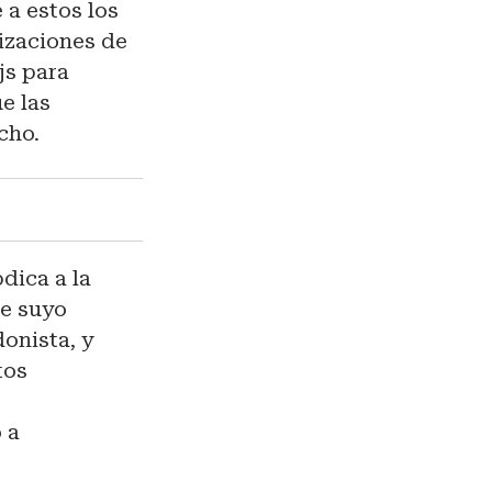
 a estos los
gizaciones de
js para
e las
cho.
dica a la
de suyo
donista, y
tos
 a