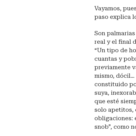
Vayamos, pues
paso explica l
Son palmarias 
real y el fina
“Un tipo de h
cuantas y pob
previamente va
mismo, dócil…
constituido p
suya, inexorab
que esté siemp
solo apetitos,
obligaciones: 
snob”, como n