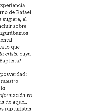
experiencia
erno de Rafael
 sugiere, el
ncluir sobre
naugurábamos
ental: –
a lo que
a crisis
, cuya
Baptista?
a posverdad:
 nuestro
 la
 información en
as de aquél,
s rupturistas