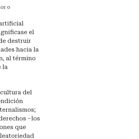
dor o
rtificial
gnificase el
de destruir
dades hacia la
, al término
 la
cultura del
ondición
ternalismos;
 derechos –los
iones que
aleatoriedad