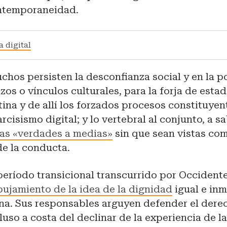
ntemporaneidad.
a digital
chos persisten la desconfianza social y en la pol
zos o vínculos culturales, para la forja de esta
ina y de allí los forzados procesos constituyent
rcisismo digital; y lo vertebral al conjunto, a s
las «verdades a medias»
sin que sean vistas co
de la conducta.
 período transicional transcurrido por Occident
ujamiento de la idea de la dignidad
igual e inm
a. Sus responsables arguyen defender el derec
cluso a costa del declinar de la experiencia de 