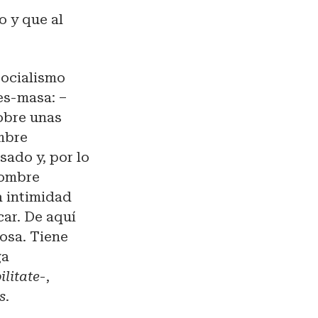
 y que al
socialismo
res-masa: –
obre unas
mbre
sado y, por lo
hombre
a intimidad
car. De aquí
cosa. Tiene
ga
ilitate
-,
s
.