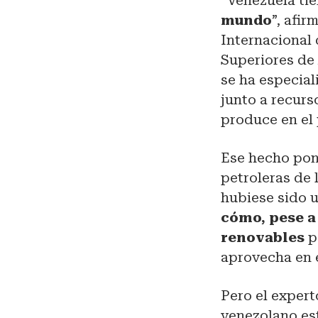
“Venezuela ti
mundo
”, afi
Internacional 
Superiores de 
se ha especial
junto a recurs
produce en el 
Ese hecho pone
petroleras de 
hubiese sido 
cómo, pese a
renovables
p
aprovecha en e
Pero el expert
venezolano e