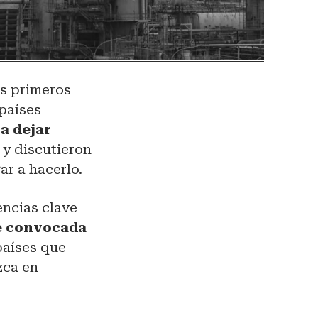
os primeros
 países
a dejar
 y discutieron
ar a hacerlo.
encias clave
e convocada
países que
zca en