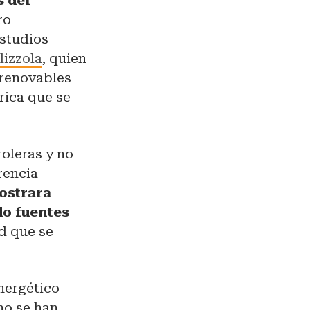
s del
ro
Estudios
lizzola
, quien
s renovables
rica que se
roleras y no
rencia
ostrara
do fuentes
d que se
energético
no se han