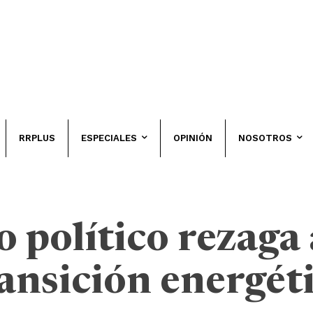
RRPLUS
ESPECIALES
OPINIÓN
NOSOTROS
o político rezaga
ransición energét