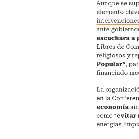
Aunque se sup
elemento clave
intervencione
ante gobierno
escuchara a 
Libres de Comb
religiosos y r
Popular”
, pa
financiado m
La organizaci
en la Confere
economía
sin
como “
evitar
energías limpi