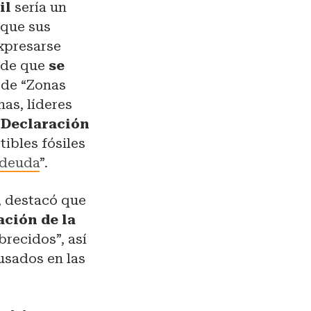
vil
sería un
 que sus
xpresarse
a de que
se
 de “Zonas
as, líderes
“Declaración
tibles fósiles
 deuda
”.
, destacó que
ción de la
recidos”, así
 usados en las