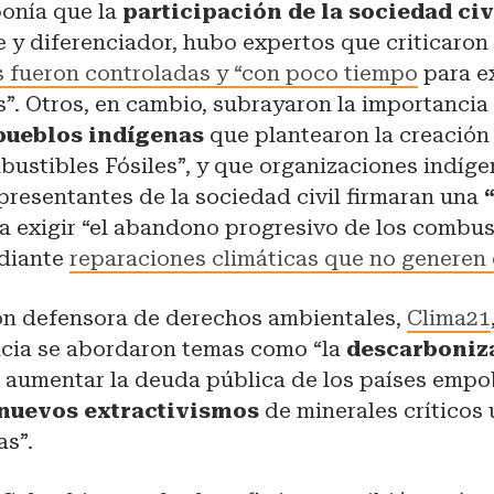
onía que la
participación de la sociedad ci
 y diferenciador, hubo expertos que criticaron
s fueron controladas y “con poco tiempo
para e
s”. Otros, en cambio, subrayaron la importanci
pueblos indígenas
que plantearon la creación
ustibles Fósiles”, y que organizaciones indígen
epresentantes de la sociedad civil firmaran una
ra exigir “el abandono progresivo de los combus
ediante
reparaciones climáticas que no generen
ón defensora de derechos ambientales,
Clima21
ncia se abordaron temas como “la
descarboniza
 aumentar la deuda pública de los países empob
 nuevos extractivismos
de minerales críticos
as”.