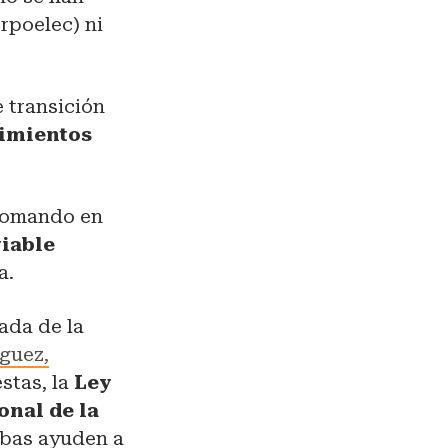
rpoelec) ni
e transición
imientos
 tomando en
viable
la.
ada de la
guez,
estas, la
Ley
onal de la
mbas ayuden a