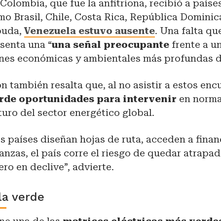
Colombia, que fue la anfitriona, recibió a paíse
o Brasil, Chile, Costa Rica, República Domini
buda,
Venezuela estuvo ausente
. Una falta qu
senta una “
una señal preocupante
frente a un
nes económicas y ambientales más profundas de
n también resalta que, al no asistir a estos enc
rde oportunidades para intervenir
en norma
uturo del sector energético global.
s países diseñan hojas de ruta, acceden a fina
anzas, el país corre el riesgo de quedar atrapa
ro en declive”, advierte.
la verde