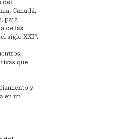
s del
cana, Canadá,
e, para
a de las
l siglo XXI”.
uentros,
tivas que
nciamiento y
da en un