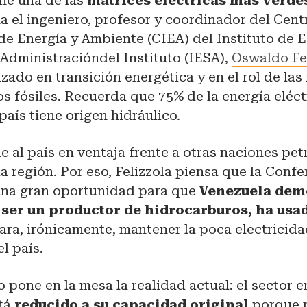
ene una de las
matrices eléctricas más verde
rma el ingeniero, profesor y coordinador del Cent
de Energía y Ambiente (CIEA) del Instituto de 
Administracióndel Instituto (IESA),
Oswaldo Fe
izado en transición energética y en el rol de la
os fósiles. Recuerda que 75% de la energía eléct
país tiene origen hidráulico.
 al país en ventaja frente a otras naciones pet
la región. Por eso, Felizzola piensa que la Confe
una gran oportunidad para que
Venezuela dem
 ser un productor de hidrocarburos, ha usa
ara, irónicamente, mantener la poca electricida
l país.
o pone en la mesa la realidad actual: el sector 
stá
reducido a su capacidad original
porque 