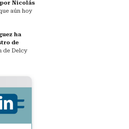
por Nicolás
 que aún hoy
guez ha
stro de
ón de Delcy