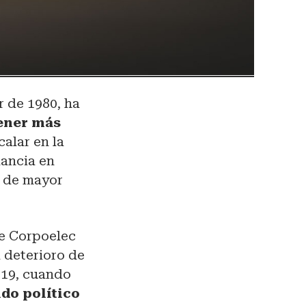
 de 1980, ha
tener más
calar en la
dancia en
s de mayor
de Corpoelec
l deterioro de
019, cuando
ldo político