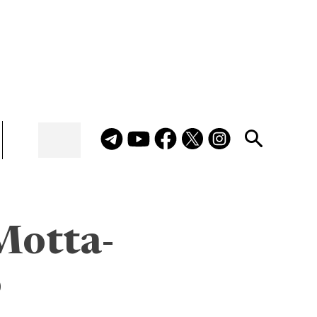
Motta-
o