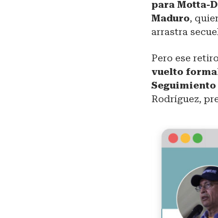
para Motta-
Maduro
, quie
arrastra secue
Pero ese retir
vuelto forma
Seguimiento 
Rodríguez, pr