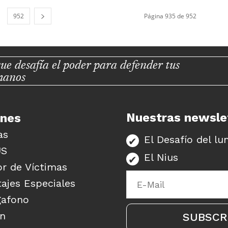
952
Página 935 de 952
ue desafía el poder para defender tus
manos
Nuestras newsle
unes
as
El Desafío del lu
US
El Nius
r de Víctimas
ajes Especiales
gafono
ón