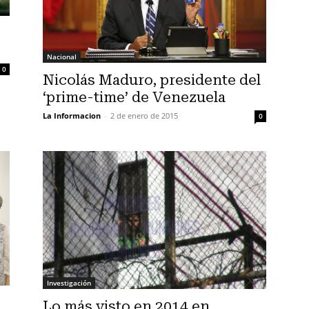
Nacional
0
Nicolás Maduro, presidente del
‘prime-time’ de Venezuela
La Informacion
-
2 de enero de 2015
0
Investigación
Lo más visto en 2014 en