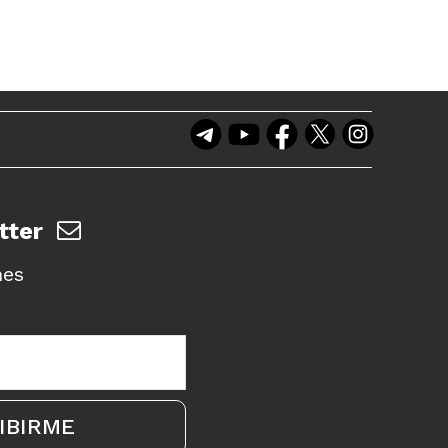
tter
nes