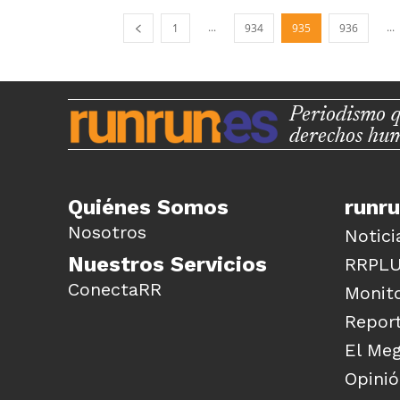
...
...
1
934
935
936
Periodismo q
derechos hu
Quiénes Somos
runr
Nosotros
Notici
Nuestros Servicios
RRPL
ConectaRR
Monito
Report
El Me
Opini