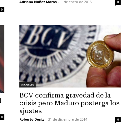
Adriana Nuñez Moros
-
1 de enero de 2015
0
0
Noticias
BCV confirma gravedad de la
d
crisis pero Maduro posterga los
ajustes
0
Roberto Deniz
-
31 de diciembre de 2014
0