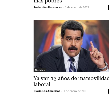
más pobres
Redacción Runrun.es
-
1 de enero de 2015
Noticias
Ya van 13 años de inamovilida
laboral
Diario Las Américas
-
1 de enero de 2015