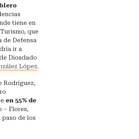
ablero
dencias
onde tiene en
 Turismo, que
a de Defensa
ría ir a
o de Diosdado
onzález López
.
e Rodríguez,
tro
ce
en 55% de
 – Flores,
l paso de los