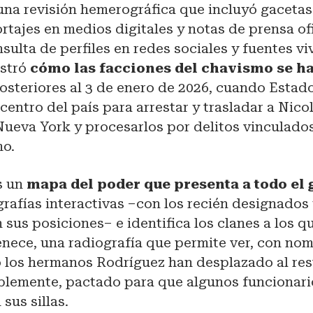
na revisión hemerográfica que incluyó gacetas 
ortajes en medios digitales y notas de prensa ofi
ulta de perfiles en redes sociales y fuentes vi
istró
cómo las facciones del chavismo se 
posteriores al 3 de enero de 2026, cuando Esta
entro del país para arrestar y trasladar a Nic
 Nueva York y procesarlos por delitos vinculados
mo.
s un
mapa del poder que presenta a todo el 
grafías interactivas –con los recién designados
 sus posiciones– e identifica los clanes a los q
nece, una radiografía que permite ver, con nom
o los hermanos Rodríguez han desplazado al res
iblemente, pactado para que algunos funcionar
sus sillas.