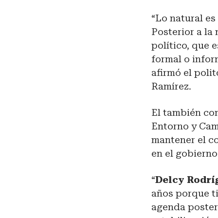
“Lo natural e
Posterior a l
político, que 
formal o infor
afirmó el pol
Ramírez.
El también con
Entorno y Cam
mantener el co
en el gobierno
“
Delcy Rodrí
años porque t
agenda posteri