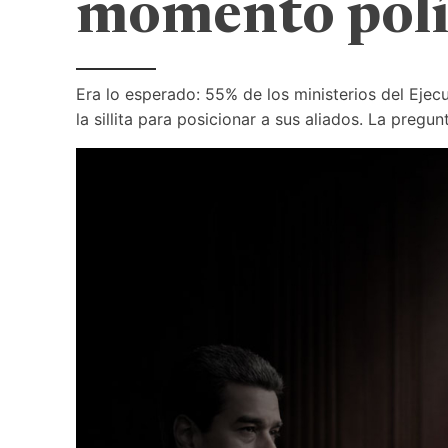
momento polí
Era lo esperado: 55% de los ministerios del Ejec
la sillita para posicionar a sus aliados. La pregu