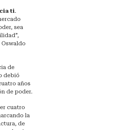
cia ti
.
 mercado
oder, sea
lidad”,
s, Oswaldo
cia de
o debió
 cuatro años
ón de poder.
ner cuatro
marcando la
uctura, de