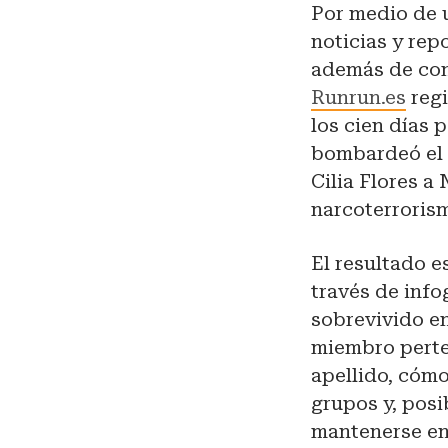
Por medio de u
noticias y rep
además de cons
Runrun.es
reg
los cien días 
bombardeó el c
Cilia Flores a
narcoterroris
El resultado e
través de info
sobrevivido en
miembro perte
apellido, cóm
grupos y, pos
mantenerse en 