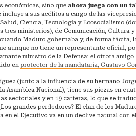
has económicas, sino que
ahora juega con un t
 incluye a sus acólitos a cargo de las vicepresi
 Salud, Ciencia, Tecnología y Ecosocialismo (d
s tres ministerios), de Comunicación, Cultura y
 cuando Maduro gobernaba y, de forma tácita, l
ue aunque no tiene un representante oficial, pod
lamante ministro de la Defensa: el otrora amig
nido en
protector de la mandataria, Gustavo G
guez (junto a la influencia de su hermano Jorg
la Asamblea Nacional), tiene sus piezas en cua
as sectoriales y en 19 carteras, lo que se tradu
 ¿Los grandes perdedores? El clan de los Maduro
a en el Ejecutivo va en un declive natural con e