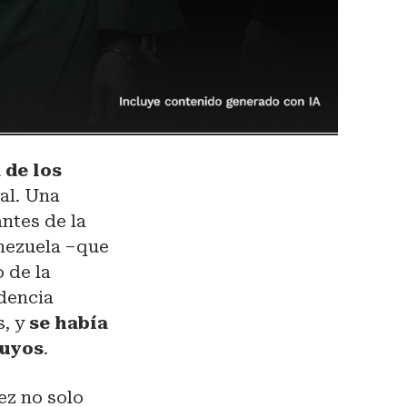
 de los
al. Una
ntes de la
enezuela –que
 de la
idencia
s, y
se había
suyos
.
ez no solo