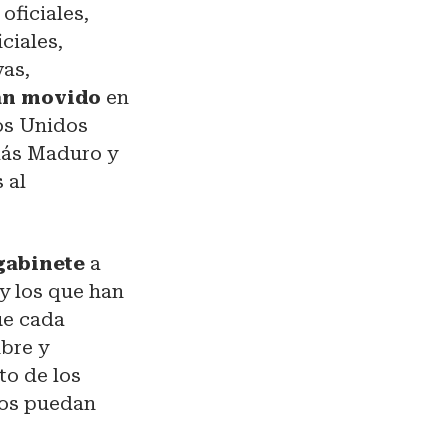
oficiales,
ciales,
vas,
han movido
en
dos Unidos
olás Maduro y
 al
gabinete
a
 y los que han
ue cada
bre y
to de los
ios puedan