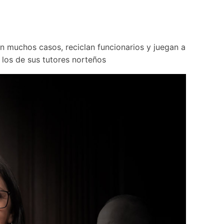
 muchos casos, reciclan funcionarios y juegan a 
o los de sus tutores norteños