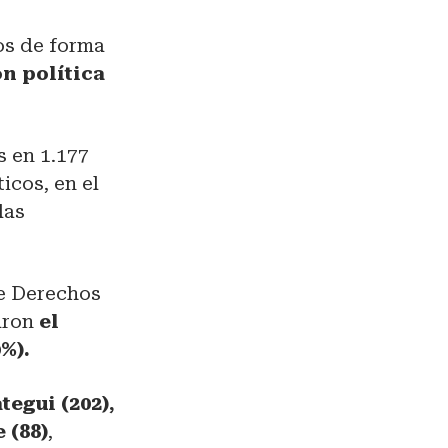
dos de forma
ón política
s en 1.177
icos, en el
las
de Derechos
aron
el
%).
egui (202),
 (88)
,