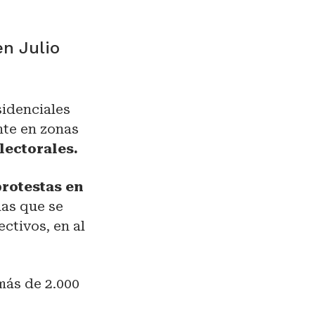
en Julio
sidenciales
nte en zonas
lectorales.
rotestas en
las que se
ctivos, en al
más de 2.000