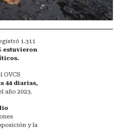
egistró 1.311
% estuvieron
íticos.
 el OVCS
a 44 diarias,
l año 2023.
lio
iones
posición y la