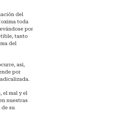
nación del
proxima toda
elevándose por
tible, tanto
lma del
curre, así,
iende por
adicalizada.
el mal y el
 en nuestras
 de su