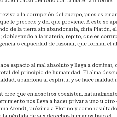
iación cabal del todo con la materia informe.
brevive a la corrupción del cuerpo, pues es ema
que le precede y del que proviene. A este se a
do de la tierra sin abandonarla, diría Platón, 
d; doblegando a la materia, repito, que es corrup
gencia o capacidad de razonar, que forman el a
ace espacio al mal absoluto y llega a dominar, o
total del principio de humanidad. El alma desc
aldad, abandona al espíritu, y se hace maldad r
cree que en nosotros coexisten, naturalmente, 
cernimiento nos lleva a hacer privar a uno u otro
nna Arendt, próxima a Plotino y como resultado
e la pérdida de sus derechos humanos bajo el