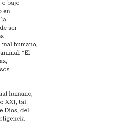
 o bajo
o en
 la
de ser
es
l mal humano,
animal. “El
as,
osos
 mal humano,
o XXI, tal
e Dios, del
eligencia