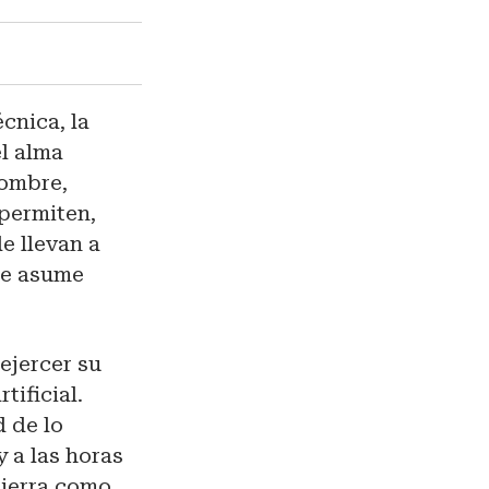
cnica, la
el alma
hombre,
 permiten,
le llevan a
se asume
ejercer su
tificial.
d de lo
y a las horas
tierra como