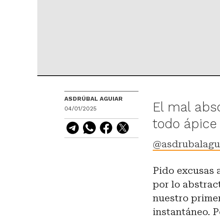
ASDRÚBAL AGUIAR
El mal abs
04/01/2025
todo ápice
@asdrubalagu
Pido excusas a
por lo abstrac
nuestro prime
instantáneo. P