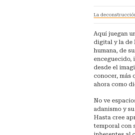
La deconstrucció
Aquí juegan un
digital y la de
humana, de su 
enceguecido, i
desde el imagin
conocer, más q
ahora como dio
No ve espacios
adanismo y su 
Hasta cree apr
temporal con s
inherentes al 