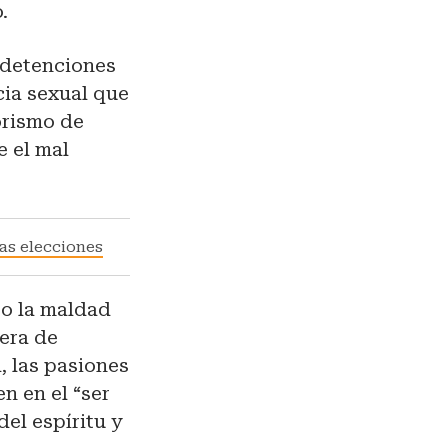
.
–detenciones
cia sexual que
orismo de
e el mal
as elecciones
l o la maldad
nera de
a, las pasiones
en en el “ser
el espíritu y