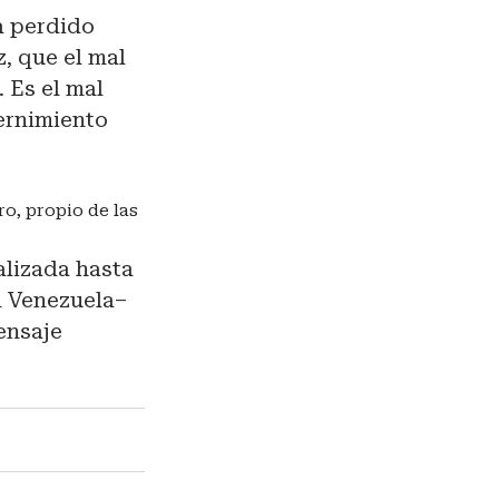
a perdido
z, que el mal
 Es el mal
ernimiento
o, propio de las
alizada hasta
n Venezuela–
ensaje