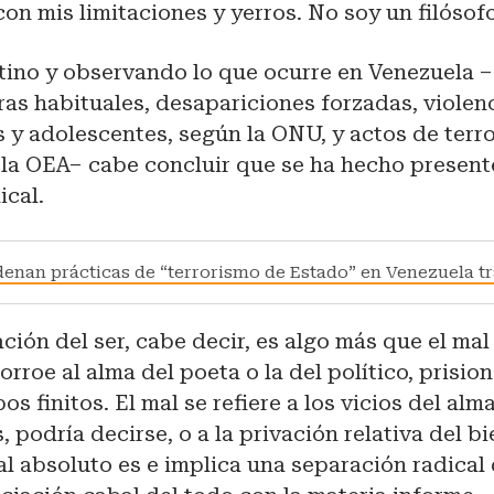
on mis limitaciones y yerros. No soy un filósofo
tino y observando lo que ocurre en Venezuela 
ras habituales, desapariciones forzadas, violen
s y adolescentes, según la ONU, y actos de terr
 la OEA– cabe concluir que se ha hecho present
ical.
enan prácticas de “terrorismo de Estado” en Venezuela tr
ación del ser, cabe decir, es algo más que el ma
rroe al alma del poeta o la del político, prisio
s finitos. El mal se refiere a los vicios del alm
 podría decirse, o a la privación relativa del bi
l absoluto es e implica una separación radical d