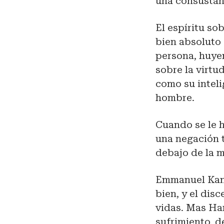
una consustanc
El espíritu so
bien absoluto 
persona, huyen
sobre la virtu
como su inteli
hombre.
Cuando se le h
una negación 
debajo de la m
Emmanuel Kant 
bien, y el dis
vidas. Mas Ha
sufrimiento, d