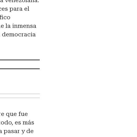
ca venezolana.
es para el
fico
de la inmensa
a democracia
re que fue
todo, es más
a pasar y de