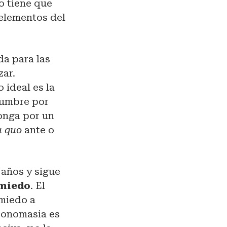
lo tiene que
 elementos del
da para las
zar.
o ideal es la
idumbre por
onga por un
u quo
ante o
años y sigue
 miedo
. El
 miedo a
ntonomasia es