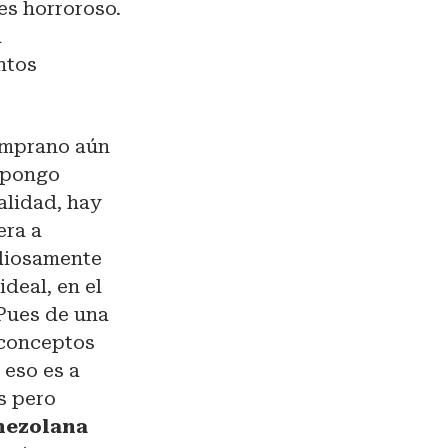
 es horroroso.
l
ntos
emprano aún
opongo
alidad, hay
era a
tediosamente
ideal, en el
 Pues de una
 conceptos
 eso es a
s pero
enezolana