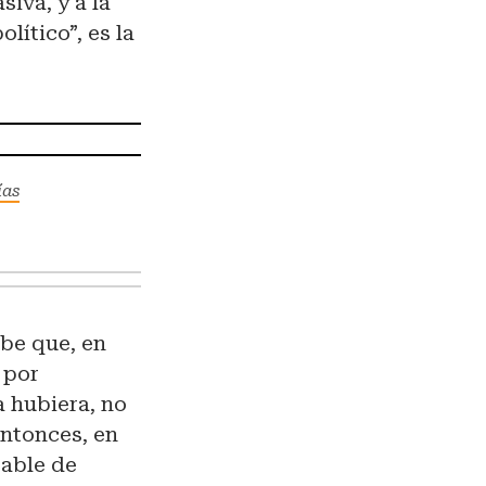
iva, y a la
ítico”, es la
ías
abe que, en
 por
la hubiera, no
Entonces, en
rable de