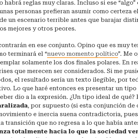
o habrá reglas muy claras. Incluso si ese “algo”
gunas personas prefieran asumir como certeza e
e un escenario terrible antes que barajar disti
os mejores y otros peores.
contrarán en ese conjunto. Opino que es muy t
o terminará el “
nuevo momento político
”. Me 
mplar solamente los dos finales polares. En re
rises que merecen ser considerados. Si me pusi
odos, el resultado sería un texto ilegible, por 
ativo. Lo que haré entonces es presentar un tipo 
ber dio a la expresión. ¿Un tipo ideal de qué?
aralizada
, por supuesto (si esta conjunción de
ovimiento e inercia suena contradictoria, pues
a transición que no regresa a lo que había ante
za totalmente hacia lo que la sociedad v