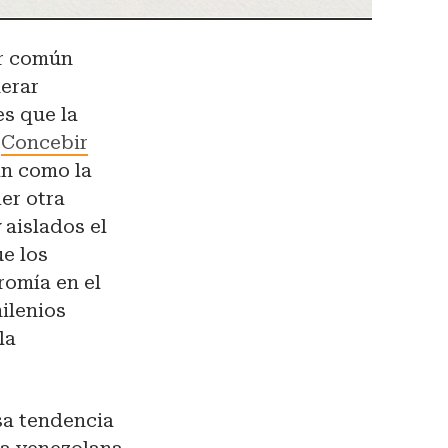
ar común
merar
es que la
.
Concebir
an como la
er otra
 aislados el
ue los
romía en el
ilenios
la
esa tendencia