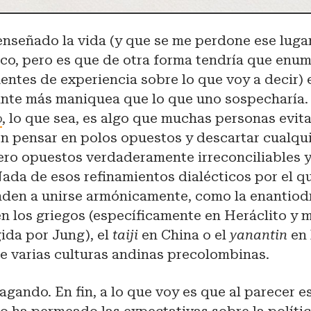
 enseñado la vida (y que se me perdone ese lug
co, pero es que de otra forma tendría que enu
ntes de experiencia sobre lo que voy a decir) 
ante más maniquea que lo que uno sospecharía
o
, lo que sea, es algo que muchas personas evit
en pensar en polos opuestos y descartar cualqui
ero opuestos verdaderamente irreconciliables y
Nada de esos refinamientos dialécticos por el q
enden a unirse armónicamente, como la enantiod
 los griegos (específicamente en Heráclito y m
ida por Jung), el
taiji
en China o el
yanantin
en 
e varias culturas andinas precolombinas.
agando. En fin, a lo que voy es que al parecer 