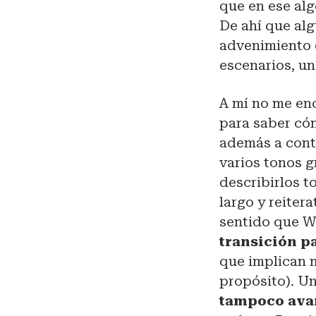
que en ese alg
De ahí que al
advenimiento d
escenarios, un
A mí no me en
para saber cóm
además a conte
varios tonos g
describirlos t
largo y reiter
sentido que We
transición p
que implican m
propósito). Un
tampoco avan