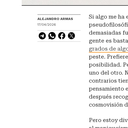
Si algo me ha
ALEJANDRO ARMAS
pseudofilosófi
17/04/2026
demasiadas fue
gente es bast
grados de alg
peste. Prefier
posibilidad. P
uno del otro. 
contrarios ti
pensamiento en
después recog
cosmovisión d
Pero estoy div