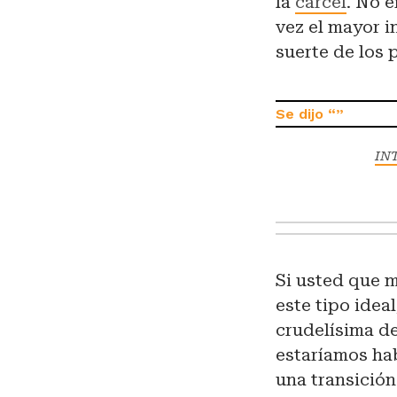
la
cárcel
. No e
vez el mayor i
suerte de los 
INT
Si usted que 
este tipo idea
crudelísima de
estaríamos hab
una transició