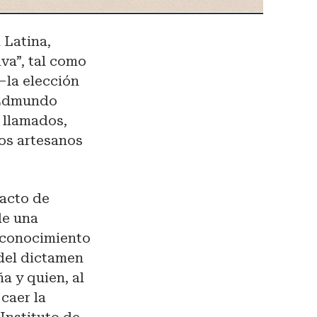
 Latina,
va”, tal como
–la elección
e Edmundo
 llamados,
los artesanos
Pacto de
de una
l conocimiento
del dictamen
a y quien, al
caer la