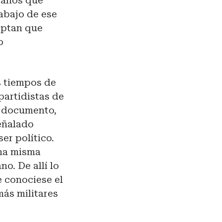
6 años que
 abajo de ese
eptan que
o
os tiempos de
partidistas de
l documento,
señalado
ser político.
una misma
no. De allí lo
 conociese el
más militares