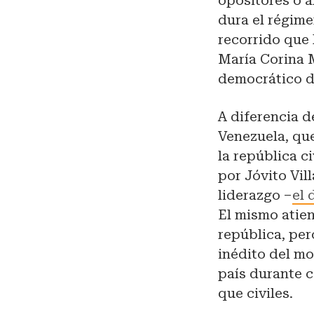
opositores o a
dura el régime
recorrido que 
María Corina 
democrático de
A diferencia d
Venezuela, que
la república c
por Jóvito Vil
liderazgo –
el
El mismo atien
república, per
inédito del m
país durante c
que civiles.