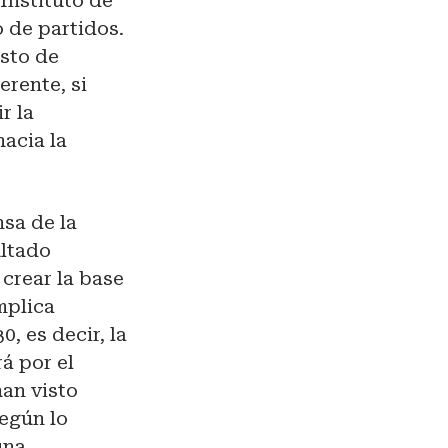
 Instituto de
o de partidos.
esto de
erente, si
r la
hacia la
nsa de la
ultado
 crear la base
mplica
, es decir, la
á por el
han visto
según lo
una