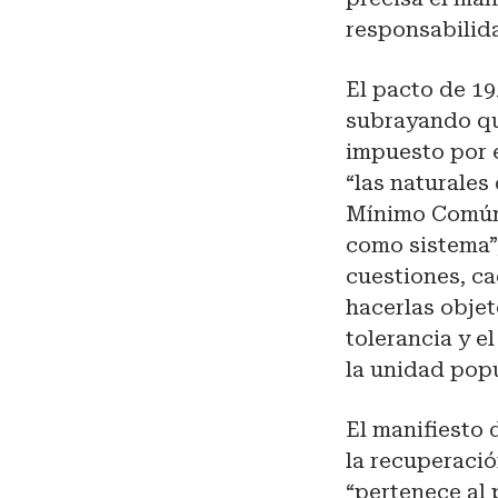
responsabilida
El pacto de 19
subrayando qu
impuesto por 
“las naturales
Mínimo Común,
como sistema”,
cuestiones, ca
hacerlas objet
tolerancia y e
la unidad popu
El manifiesto 
la recuperació
“pertenece al 