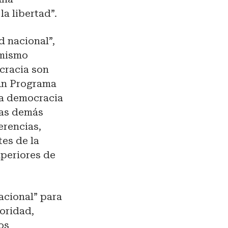
a libertad”.
d nacional”,
imismo
cracia son
 un Programa
la democracia
las demás
erencias,
tes de la
uperiores de
acional” para
ioridad,
os