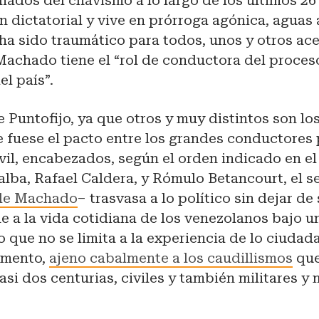
liados del chavismo a lo largo de los últimos 2
n dictatorial y vive en prórroga agónica, aguas
ha sido traumático para todos, unos y otros ac
Machado tiene el “rol de conductora del proces
l país”.
e Puntofijo, ya que otros y muy distintos son l
 fuese el pacto entre los grandes conductores 
ivil, encabezados, según el orden indicado en e
lalba, Rafael Caldera, y Rómulo Betancourt, el 
 de Machado
– trasvasa a lo político sin dejar de 
e a la vida cotidiana de los venezolanos bajo 
o que no se limita a la experiencia de lo ciudada
omento,
ajeno cabalmente a los caudillismos
que
asi dos centurias, civiles y también militares y 