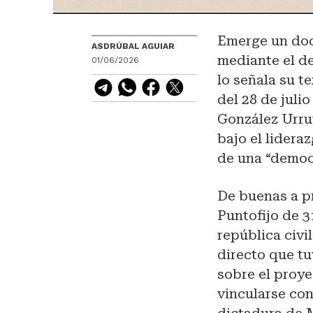
Emerge un doc
ASDRÚBAL AGUIAR
mediante el d
01/06/2026
lo señala su t
del 28 de juli
González Urrut
bajo el lidera
de una “democ
De buenas a p
Puntofijo de 3
república civi
directo que t
sobre el proy
vincularse con