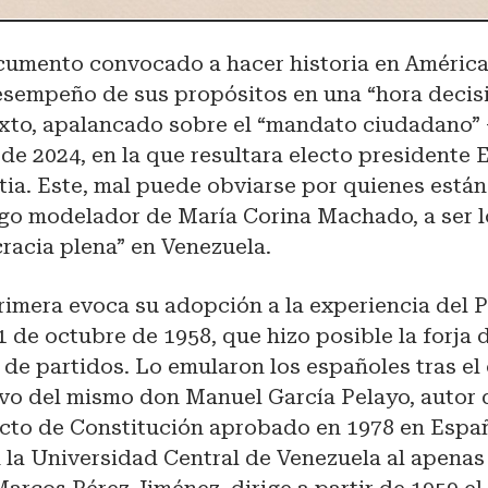
umento convocado a hacer historia en América
esempeño de sus propósitos en una “hora decisi
exto, apalancado sobre el “mandato ciudadano” 
o de 2024, en la que resultara electo president
ia. Este, mal puede obviarse por quienes están
zgo modelador de María Corina Machado, a ser 
racia plena” en Venezuela.
rimera evoca su adopción a la experiencia del 
1 de octubre de 1958, que hizo posible la forja 
l de partidos. Lo emularon los españoles tras e
uvo del mismo don Manuel García Pelayo, autor 
ecto de Constitución aprobado en 1978 en Españ
 la Universidad Central de Venezuela al apenas 