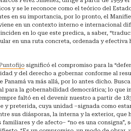
arcos Pérez Jiménez, dirige a partir de 1959 el
icos y se le reconoce como el teórico del Estad
tes en su importancia, por lo pronto, el Manifi
ene en un contexto interno e internacional dif
nciden en lo que este predica, a saber, “traduci
lar en una ruta concreta, ordenada y efectiva 
Puntofijo
significó el compromiso para la “defe
lidad y del derecho a gobernar conforme al res
 de Panamá va más allá, por lo antes dicho. Busca
ial para la gobernabilidad democrática; lo que i
empre faltó en el devenir nuestro a partir de 1830
e y preterida, cuya unidad –signada como estar
tre sus diásporas, la interna y la exterior, que 
s familiares y de afecto– “no es una consigna”, 
ifiesto. “Es un compromiso, un modo de obrar, 