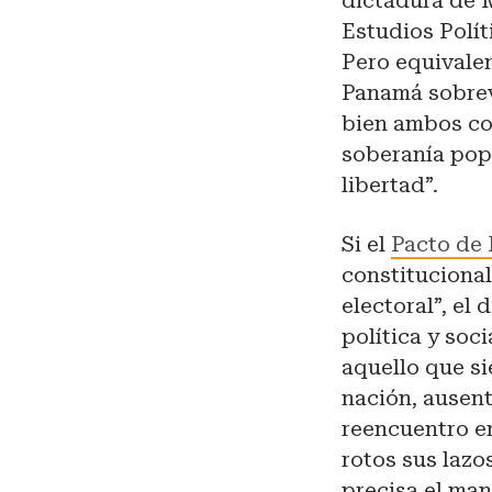
dictadura de M
Estudios Polít
Pero equivalen
Panamá sobrevi
bien ambos coi
soberanía popu
libertad”.
Si el
Pacto de 
constituciona
electoral”, el
política y soc
aquello que si
nación, ausent
reencuentro en
rotos sus lazo
precisa el man